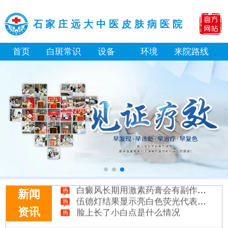
石家庄远大中医皮肤病医院
首页
白斑常识
设备
环境
来院路线
补骨脂泡酒真能治白癜风吗 有没有副作用
伍德灯下白斑比肉眼看到的更大正常吗
儿童下巴长小白点是什么原因
芦可替尼和他克莫司哪个治白癜风好
皮肤ct检测白斑对治疗有什么作用
白斑摸着光滑边界清晰有可能是哪种皮肤病
白癜风长期用激素药膏会有副作用吗
伍德灯结果显示亮白色荧光代表什么意思
新闻
脸上长了小白点是什么情况
资讯
白癜风用芦可替尼乳膏多久能恢复正常色