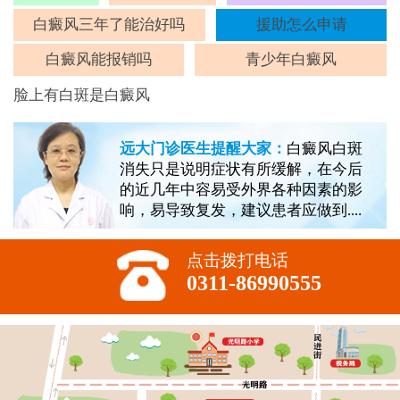
斑
白癜风三年了能治好吗
援助怎么申请
白癜风能报销吗
青少年白癜风
脸上有白斑是白癜风
远大门诊医生提醒大家：
白癜风白斑
消失只是说明症状有所缓解，在今后
的近几年中容易受外界各种因素的影
响，易导致复发，建议患者应做到....
点击拨打电话
0311-86990555