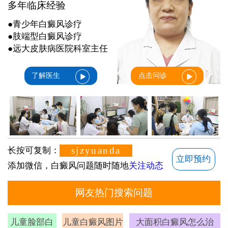
多年临床经验
●青少年白癜风诊疗
●肢端型白癜风诊疗
●远大皮肤病医院科室主任
了解医生
点击问诊
sjzyuanda
长按可复制：
立即预约
添加微信，白癜风问题随时随地
关注动态
网友热门搜索问题
儿童脸部白
儿童白癜风图片
大面积白癜风怎么治