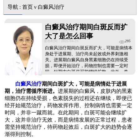
导航
:
首页
ν
白癜风治疗
白癜风治疗期间白斑反而扩
大了是怎么回事
发布时间：2026-04-25
295
白癜风治疗期间白斑反而扩大，可能是病情本
身处于进展期、治疗尚未起效或外界刺激相
关。进展期白癜风自身黑素细胞仍在持续受
损，即便开始治疗，药物控制也需要一定时
间，短期内白斑仍可能继续扩散。此外，单一
药物治疗效果有限、时断时续治疗不连贯等，
白癜风治疗
期间白斑扩大，可能是病情处于进展
也可能导致病情反反复复，一边治白斑一边扩
大。若是患者对症治疗期间接触不良因素刺
期，治疗需循序渐进。
进展期的白癜风，皮肤内的黑素
激，皮肤受损也可能引起新的白斑或导致原有
细胞仍在持续受损，色素脱失的过程还在继续，即便已
白斑扩散变大。...
经开始规范治疗，药物发挥作用、控制病情也需要一定
时间，并非一蹴而就。在此期间，白斑可能会继续扩
大，这并非治疗无效，而是病情发展的正常过程，患者
需坚持规范治疗，待药物起效后，白斑扩大的趋势会逐
渐得到控制。