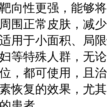
在医生指导下个性化治
靶向性更强，能够将
参数，令病情稳步好转。.
周围正常皮肤，减少
适用于小面积、局限
妇等特殊人群，无论
位，都可使用，且治
素恢复的效果，尤其
的患者。