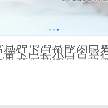
大面积白斑做全身仓
国进口308激光照白癜风一
小孩膝盖上有白色的点点摸
补骨脂泡酒真能治白癜风吗
伍德灯下白斑比肉眼看
儿童下巴长小白点是
芦可替尼和他克莫司
皮肤ct检测白斑对治
白斑摸着光滑边界清晰有可
白癜风长期用激素药