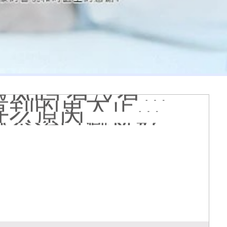
光疗怎么样
个光斑大概费用多少
着光滑怎么回事
 有没有副作用
到的更大正常吗
什么原因
哪个治白癜风好
疗有什么作用
能是哪种皮肤病
膏会有副作用吗