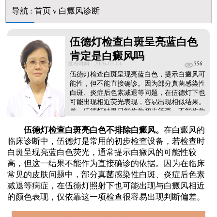
身体黑色素缺失是什么原因引起
导航
:
首页
ν
白癜风诊断
白癜风打复色针有没有治好的案例
白癜风最初征兆什么样图片
伍德灯检查白斑呈亮蓝白色
初期白癜风和普通的色素减退斑怎么区分
肯定是白癜风吗
发布时间：2026-03-04
356
伍德灯检查白斑呈现亮蓝白色，提示白癜风可
能性，但不能直接确诊。因为部分真菌感染性
白斑、炎症后色素减退等问题，在伍德灯下也
可能出现相近荧光表现，容易出现相似结果。
单一伍德灯结果只能作为初步筛查，不能作为
诊断依据。临床通常会结合白斑外观、发病过
伍德灯检查白斑亮白色不排除白癜风。
在白癜风的
程，再配合三维皮肤CT观察黑色素细胞的数量
与形态，综合判断区分皮肤病，为后续规范治
临床诊断中，伍德灯是常用的初步检查设备，若检查时
疗提供可靠依据。...
白斑呈现亮蓝白色荧光，通常提示白癜风的可能性较
高，但这一结果不能作为直接确诊的依据。因为在临床
常见的皮肤问题中，部分真菌感染性白斑、炎症后色素
减退等病症，在伍德灯照射下也可能出现与白癜风相近
的颜色表现，仅依靠这一项检查很容易出现判断偏差。