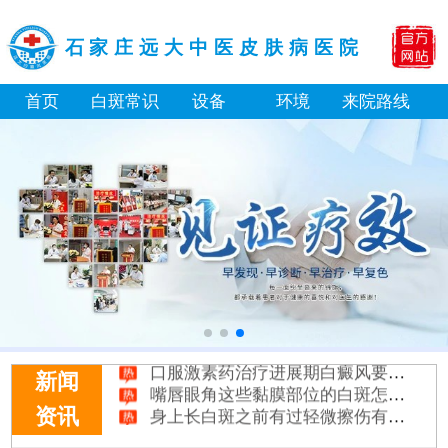
石家庄远大中医皮肤病医院
首页
白斑常识
设备
环境
来院路线
进展期能不能直接做表皮移植手术
口服激素药治疗进展期白癜风要吃多久
嘴唇眼角这些黏膜部位的白斑怎么治
新闻
身上长白斑之前有过轻微擦伤有关系吗
资讯
伍德灯能区分白癜风和汗斑吗
脖子后面出现白色皮肤是什么情况