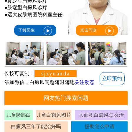
●青少年白癜风诊疗
●肢端型白癜风诊疗
●远大皮肤病医院科室主任
了解医生
点击问诊
sjzyuanda
长按可复制：
立即预约
添加微信，白癜风问题随时随地
关注动态
网友热门搜索问题
儿童脸部白
儿童白癜风图片
大面积白癜风怎么治
斑
白癜风三年了能治好吗
援助怎么申请