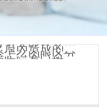
膏会有副作用吗
光代表什么意思
么情况
久能恢复正常色
么原因造成的
疹怎么肉眼区分
医院看白斑好吗
周围的白斑上吗
好得快
状图片