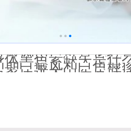
白癜风长期用激素药
伍德灯结果显示亮白色荧
脸上长了小白点是什
白癜风用芦可替尼乳膏多
身体黑色素缺失是什
初期白癜风和白色糠
石家庄远大中医皮肤病
他克莫司能涂在嘴唇
初期白癜风怎么治疗
白癜风早期是什么症