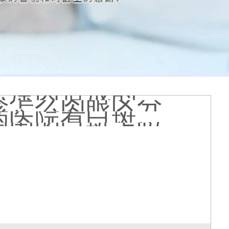
膏会有副作用吗
光代表什么意思
么情况
久能恢复正常色
么原因造成的
疹怎么肉眼区分
医院看白斑好吗
周围的白斑上吗
好得快
状图片