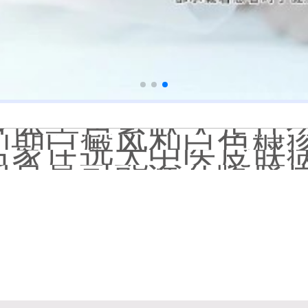
白癜风长期用激素药
伍德灯结果显示亮白色荧
脸上长了小白点是什
白癜风用芦可替尼乳膏多
身体黑色素缺失是什
初期白癜风和白色糠
石家庄远大中医皮肤病
他克莫司能涂在嘴唇
初期白癜风怎么治疗
白癜风早期是什么症