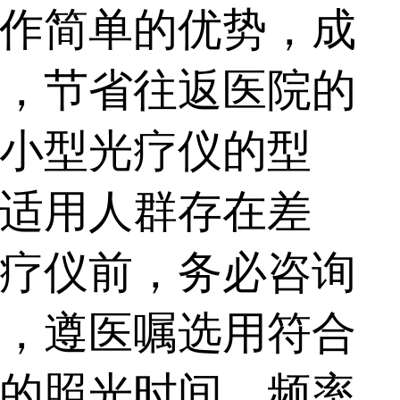
311紫外线光，可治疗
作简单的优势，成
能够满足更多患者治
，节省往返医院的
小型光疗仪的型
适用人群存在差
疗仪前，务必咨询
，遵医嘱选用符合
的照光时间、频率