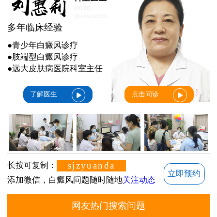
ONLINE
TRANSLATION
多年临床经验
●青少年白癜风诊疗
●肢端型白癜风诊疗
●远大皮肤病医院科室主任
了解医生
点击问诊
sjzyuanda
长按可复制：
立即预约
添加微信，白癜风问题随时随地
关注动态
网友热门搜索问题