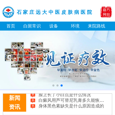
石家庄远大中医皮肤病医院
首页
白斑常识
设备
环境
来院路线
白癜风长期用激素药膏会有副作用吗
伍德灯结果显示亮白色荧光代表什么意思
脸上长了小白点是什么情况
白癜风用芦可替尼乳膏多久能恢复正常色
新闻
身体黑色素缺失是什么原因造成的
资讯
初期白癜风和白色糠疹怎么肉眼区分
石家庄远大中医皮肤病医院看白斑好吗