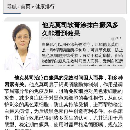
他克莫司能涂在嘴唇周围的白斑上吗
导航
:
首页
ν
健康排行
初期白癜风怎么治疗好得快
白癜风早期是什么症状图片
他克莫司软膏涂抹白癜风多
久能看到效果
发布时间：2026-05-08
331
白癜风可以用外涂药物治疗，比如他克莫司，
是一种钙调磷酸酶抑制剂，可调节免疫，防止
黑色素细胞持续受损，有助于稳定病情。但药
物治疗白癜风见效时间因人而异，受到白斑所
在部位、患者体质、病情轻重程度等多种因素
影响。要想尽快令病情恢复，用药期间还需从
他克莫司治疗白癜风的见效时间因人而异，和多种
自身做起，养成健康生活习惯，增强体质，调
节免疫，缩短治疗疗程。...
因素有关。
他克莫司属于钙调磷酸酶抑制剂，作用是调
节局部异常的免疫反应，阻断免疫细胞对黑色素细胞的
攻击，减少炎症因子对黑色素细胞的毒性损伤，从而保
护剩余的黑色素细胞，防止其持续受损，进而帮助稳定
白癜风病情，为后续黑色素再生创造有利条件。在临床
中，其治疗效果已得到诸多医生的认可，尤其适用于局
限型、稳定期白癜风，使用时需严格遵循医嘱，规范涂