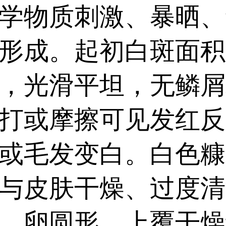
伍德灯、三维皮肤ct检
学物质刺激、暴晒、
结果有据可依。同时还
形成。起初白斑面积
后规范治疗，避免进入祛白
，光滑平坦，无鳞屑
打或摩擦可见发红反
或毛发变白。白色糠
与皮肤干燥、过度清
、卵圆形，上覆干燥