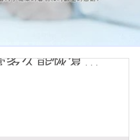
 有没有副作用
到的更大正常吗
什么原因
哪个治白癜风好
疗有什么作用
能是哪种皮肤病
膏会有副作用吗
光代表什么意思
么情况
久能恢复正常色