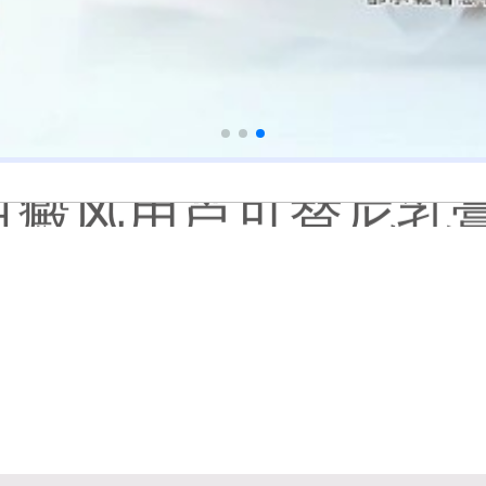
补骨脂泡酒真能治白癜风吗
伍德灯下白斑比肉眼看
儿童下巴长小白点是
芦可替尼和他克莫司
皮肤ct检测白斑对治
白斑摸着光滑边界清晰有可
白癜风长期用激素药
伍德灯结果显示亮白色荧
脸上长了小白点是什
白癜风用芦可替尼乳膏多