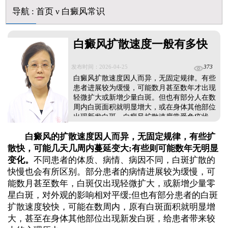
伍德灯下白斑比肉眼看到的更大正常吗
导航
:
首页
ν
白癜风常识
儿童下巴长小白点是什么原因
芦可替尼和他克莫司哪个治白癜风好
白癜风扩散速度一般有多快
皮肤ct检测白斑对治疗有什么作用
白斑摸着光滑边界清晰有可能是哪种皮肤病
发布时间：2026-04-25
373
白癜风扩散速度因人而异，无固定规律。有些
患者进展较为缓慢，可能数月甚至数年才出现
轻微扩大或新增少量白斑。但也有部分人在数
周内白斑面积就明显增大，或在身体其他部位
出现新发白斑。白癜风扩散速度常受免疫状
态、精神压力、外伤、暴晒、作息不规律等因
白癜风的扩散速度因人而异，无固定规律，有些扩
素影响，精神紧张、过度劳累等会大幅加速扩
散，建议患者增强体质免疫，全面预防病情发
散快，可能几天几周内蔓延变大;有些则可能数年无明显
展。更重要的是，确诊为白癜风积极到医院，
变化。
不同患者的体质、病情、病因不同，白斑扩散的
寻求医生帮助，进行科学对症治疗，一人一
快慢也会有所区别。部分患者的病情进展较为缓慢，可
方，控制病情。...
能数月甚至数年，白斑仅出现轻微扩大，或新增少量零
星白斑，对外观的影响相对平缓;但也有部分患者的白斑
扩散速度较快，可能在数周内，原有白斑面积就明显增
大，甚至在身体其他部位出现新发白斑，给患者带来较