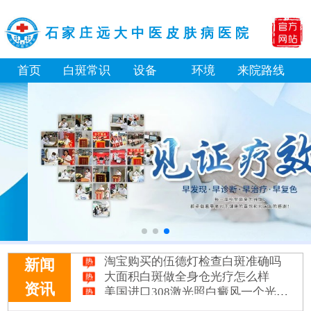
石家庄远大中医皮肤病医院
首页
白斑常识
设备
环境
来院路线
淘宝购买的伍德灯检查白斑准确吗
大面积白斑做全身仓光疗怎么样
新闻
美国进口308激光照白癜风一个光斑大概费用多少
资讯
小孩膝盖上有白色的点点摸着光滑怎么回事
补骨脂泡酒真能治白癜风吗 有没有副作用