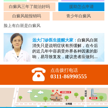
斑
白癜风三年了能治好吗
援助怎么申请
白癜风能报销吗
青少年白癜风
脸上有白斑是白癜风
远大门诊医生提醒大家：
白癜风白斑
消失只是说明症状有所缓解，在今后
的近几年中容易受外界各种因素的影
响，易导致复发，建议患者应做到....
点击拨打电话
0311-86990555