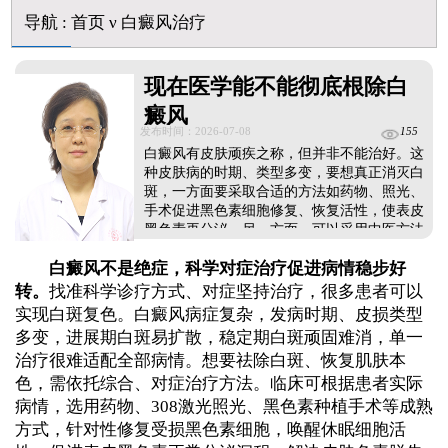
导航
:
首页
ν
白癜风治疗
现在医学能不能彻底根除白
癜风
发布时间：2026-07-08
155
白癜风有皮肤顽疾之称，但并非不能治好。这
种皮肤病的时期、类型多变，要想真正消灭白
斑，一方面要采取合适的方法如药物、照光、
手术促进黑色素细胞修复、恢复活性，使表皮
黑色素再分泌。另一方面，可以采用中医方法
调理机体环境，由内而外改善气血运行条件，
白癜风不是绝症，科学对症治疗促进病情稳步好
为黑色素细胞修复创造良好的环境。同时，还
要避免外界不良因素刺激，定期复查，发现复
转。
找准科学诊疗方式、对症坚持治疗，很多患者可以
发迹象及时抗复发治疗，避免病情反反复
实现白斑复色。白癜风病症复杂，发病时期、皮损类型
复。...
多变，进展期白斑易扩散，稳定期白斑顽固难消，单一
治疗很难适配全部病情。想要祛除白斑、恢复肌肤本
色，需依托综合、对症治疗方法。临床可根据患者实际
病情，选用药物、308激光照光、黑色素种植手术等成熟
方式，针对性修复受损黑色素细胞，唤醒休眠细胞活