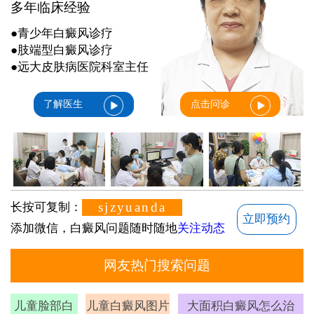
多年临床经验
●青少年白癜风诊疗
●肢端型白癜风诊疗
●远大皮肤病医院科室主任
了解医生
点击问诊
sjzyuanda
长按可复制：
立即预约
添加微信，白癜风问题随时随地
关注动态
网友热门搜索问题
儿童脸部白
儿童白癜风图片
大面积白癜风怎么治