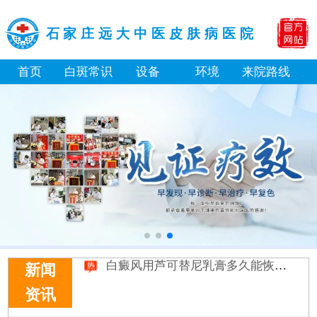
石家庄远大中医皮肤病医院
首页
白斑常识
设备
环境
来院路线
补骨脂泡酒真能治白癜风吗 有没有副作用
伍德灯下白斑比肉眼看到的更大正常吗
儿童下巴长小白点是什么原因
芦可替尼和他克莫司哪个治白癜风好
皮肤ct检测白斑对治疗有什么作用
白斑摸着光滑边界清晰有可能是哪种皮肤病
白癜风长期用激素药膏会有副作用吗
伍德灯结果显示亮白色荧光代表什么意思
脸上长了小白点是什么情况
白癜风用芦可替尼乳膏多久能恢复正常色
新闻
资讯