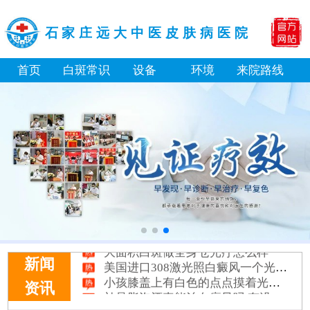
石家庄远大中医皮肤病医院
首页
白斑常识
设备
环境
来院路线
淘宝购买的伍德灯检查白斑准确吗
大面积白斑做全身仓光疗怎么样
美国进口308激光照白癜风一个光斑大概费用多少
新闻
小孩膝盖上有白色的点点摸着光滑怎么回事
资讯
补骨脂泡酒真能治白癜风吗 有没有副作用
伍德灯下白斑比肉眼看到的更大正常吗