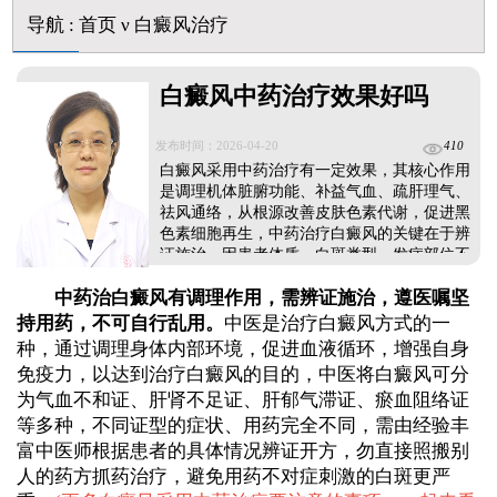
儿童下巴长小白点是什么原因
导航
:
首页
ν
白癜风治疗
芦可替尼和他克莫司哪个治白癜风好
皮肤ct检测白斑对治疗有什么作用
白斑摸着光滑边界清晰有可能是哪种皮肤病
白癜风中药治疗效果好吗
发布时间：2026-04-20
410
白癜风采用中药治疗有一定效果，其核心作用
是调理机体脏腑功能、补益气血、疏肝理气、
祛风通络，从根源改善皮肤色素代谢，促进黑
色素细胞再生，中药治疗白癜风的关键在于辨
证施治，因患者体质、白斑类型、发病部位不
同，证型存在差异，需由经验丰富中医师结合
中药治白癜风有调理作用，需辨证施治，遵医嘱坚
具体病情配伍方剂，不可自行胡乱用药，以免
不对证延误治疗。为进一步提高疗效，建议中
持用药，不可自行乱用。
中医是治疗白癜风方式的一
药治疗可配合光疗、手术等方式进行综合性治
种，通过调理身体内部环境，促进血液循环，增强自身
疗，弥补单一治疗的局限性。...
免疫力，以达到治疗白癜风的目的，中医将白癜风可分
为气血不和证、肝肾不足证、肝郁气滞证、瘀血阻络证
等多种，不同证型的症状、用药完全不同，需由经验丰
富中医师根据患者的具体情况辨证开方，勿直接照搬别
人的药方抓药治疗，避免用药不对症刺激的白斑更严