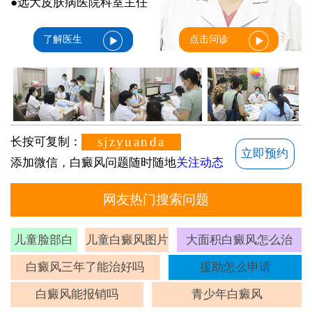
●远大皮肤病医院科室主任
了解医生
点击问诊
sjzyuanda
长按可复制：
立即预约
添加微信，白癜风问题随时随地
关注动态
网友热门搜索问题
儿童脸部白
儿童白癜风图片
大面积白癜风怎么治
斑
白癜风三年了能治好吗
援助怎么申请
白癜风能报销吗
青少年白癜风