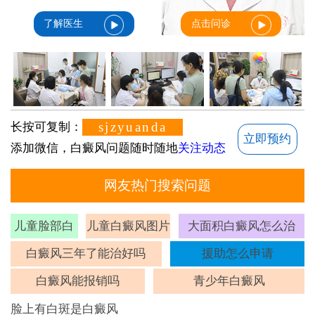
了解医生
点击问诊
sjzyuanda
长按可复制：
立即预约
添加微信，白癜风问题随时随地
关注动态
网友热门搜索问题
儿童脸部白
儿童白癜风图片
大面积白癜风怎么治
斑
白癜风三年了能治好吗
援助怎么申请
白癜风能报销吗
青少年白癜风
脸上有白斑是白癜风