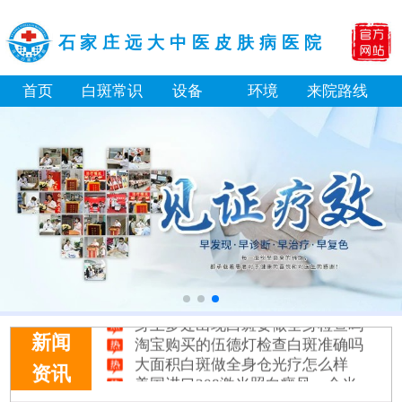
石家庄远大中医皮肤病医院
首页
白斑常识
设备
环境
来院路线
身体黑色素缺失是什么原因引起
白癜风打复色针有没有治好的案例
白癜风最初征兆什么样图片
初期白癜风和普通的色素减退斑怎么区分
伍德灯下不同颜色的荧光分别代表什么病
皮肤上的小白点和白癜风有什么区别
身上多处出现白斑要做全身检查吗
淘宝购买的伍德灯检查白斑准确吗
新闻
大面积白斑做全身仓光疗怎么样
美国进口308激光照白癜风一个光斑大概费用多少
资讯