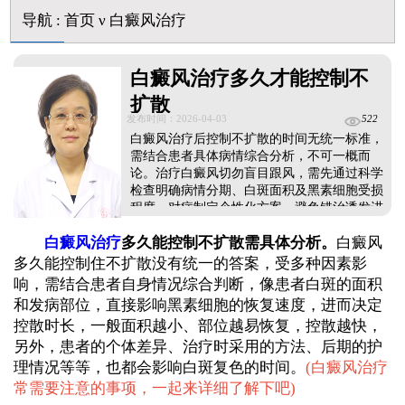
导航
:
首页
ν
白癜风治疗
白癜风治疗多久才能控制不
扩散
发布时间：2026-04-03
522
白癜风治疗后控制不扩散的时间无统一标准，
需结合患者具体病情综合分析，不可一概而
论。治疗白癜风切勿盲目跟风，需先通过科学
检查明确病情分期、白斑面积及黑素细胞受损
程度，对症制定个性化方案，避免错治诱发进
一步扩散。治疗过程中需保持耐心，坚持规范
白癜风治疗
多久能控制不扩散需具体分析。
白癜风
医治，不可因短期未见效果擅自停药、换药。
同时，护理保健是控制扩散的关键，需严格防
多久能控制住不扩散没有统一的答案，受多种因素影
晒、避免皮肤外伤，调节饮食、规律作息，保
响，需结合患者自身情况综合判断，像患者白斑的面积
持良好心态，从多方面辅助治疗，更高效地控
和发病部位，直接影响黑素细胞的恢复速度，进而决定
制白斑扩散，为后续复色治疗奠定基础。...
控散时长，一般面积越小、部位越易恢复，控散越快，
另外，患者的个体差异、治疗时采用的方法、后期的护
理情况等等，也都会影响白斑复色的时间。
(
白癜风治疗
常需要注意的事项，一起来详细了解下吧
)