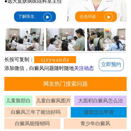
●远大皮肤病医院科室主任
了解医生
点击问诊
sjzyuanda
长按可复制：
立即预约
添加微信，白癜风问题随时随地
关注动态
网友热门搜索问题
儿童脸部白
儿童白癜风图片
大面积白癜风怎么治
斑
白癜风三年了能治好吗
援助怎么申请
白癜风能报销吗
青少年白癜风