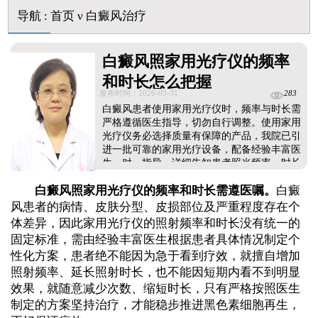
导航
:
首页
ν
白癜风治疗
白癜风照家用光疗仪的频率
和时长怎么把握
发布时间：2026-03-31
283
白癜风患者使用家用光疗仪时，频率与时长需
严格遵循医生指导，切勿自行调整。使用家用
光疗仪务必选择质量有保障的产品，我院已引
进一批可靠的家用光疗设备，配备经验丰富医
生一对一指导，详细告知患者照光频率、时长
及注意事项，全程把控治疗节奏，保障疗效。
白癜风照家用光疗仪的频率和时长需遵医嘱。
白癜
患者需严格遵医嘱坚持治疗，不可随意增减照
射次数或时长，避免影响治疗效果或损伤皮
风患者的病情、皮肤分型、皮损部位及严重程度存在个
肤。同时，照光后需做好护理，减少皮肤刺
体差异，因此家用光疗仪的照射频率和时长没有统一的
激，助力皮损恢复。...
固定标准，需由经验丰富医生根据患者具体情况制定个
性化方案，患者绝不能因为急于看到疗效，就擅自增加
照射频率、延长照射时长，也不能因短期内看不到明显
效果，就随意减少次数、缩短时长，只有严格按照医生
制定的方案坚持治疗，才能稳步推进黑色素细胞再生，