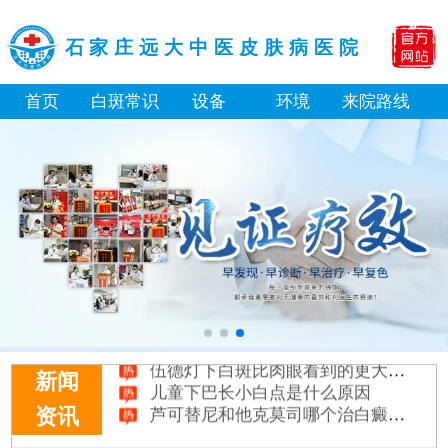
石家庄远大中医皮肤病医院
首页
白斑常识
设备
环境
来院路线
淘宝购买的伍德灯检查白斑准确吗
大面积白斑做全身仓光疗怎么样
美国进口308激光照白癜风一个光斑大概费用多少
小孩膝盖上有白色的点点摸着光滑怎么回事
补骨脂泡酒真能治白癜风吗 有没有副作用
伍德灯下白斑比肉眼看到的更大正常吗
儿童下巴长小白点是什么原因
新闻
芦可替尼和他克莫司哪个治白癜风好
资讯
皮肤ct检测白斑对治疗有什么作用
白斑摸着光滑边界清晰有可能是哪种皮肤病