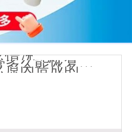
膏会有副作用吗
光代表什么意思
么情况
久能恢复正常色
么原因造成的
疹怎么肉眼区分
医院看白斑好吗
周围的白斑上吗
好得快
状图片