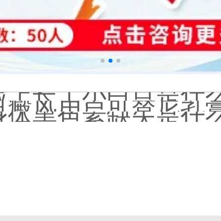
白癜风长期用激素药
伍德灯结果显示亮白色荧
脸上长了小白点是什
白癜风用芦可替尼乳膏多
身体黑色素缺失是什
初期白癜风和白色糠
石家庄远大中医皮肤病
他克莫司能涂在嘴唇
初期白癜风怎么治疗
白癜风早期是什么症