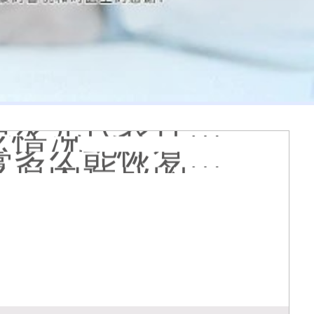
膏会有副作用吗
光代表什么意思
么情况
久能恢复正常色
么原因造成的
疹怎么肉眼区分
医院看白斑好吗
周围的白斑上吗
好得快
状图片