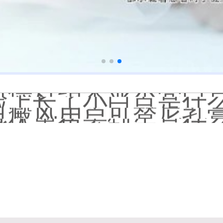
白癜风长期用激素药
伍德灯结果显示亮白色荧
脸上长了小白点是什
白癜风用芦可替尼乳膏多
身体黑色素缺失是什
初期白癜风和白色糠
石家庄远大中医皮肤病
他克莫司能涂在嘴唇
初期白癜风怎么治疗
白癜风早期是什么症