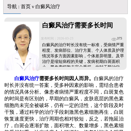
芦可替尼和他克莫司哪个治白癜风好
导航
:
首页
ν
白癜风治疗
皮肤ct检测白斑对治疗有什么作用
白斑摸着光滑边界清晰有可能是哪种皮肤病
白癜风治疗需要多长时间
发布时间：2026-03-23
375
白癜风的治疗时长没有统一标准，受病情严重
程度、发病部位、治疗方案、个人体质及护理
情况等多方面因素影响，个体差异明显。及早
治疗是缩短病程的关键，发病初期白斑面积
小、黑色素细胞未完全受损，此时干预治疗，
白斑恢复速度更快，治疗周期相对较短。治疗
白癜风治疗
需要多长时间因人而异。
白癜风的治疗
时需结合自身病情对症治疗，根据白斑类型、
分期选择合适的方案，避免盲目治疗走弯路，
时长并没有统一答案，受多种因素的影响，需结合患者
否则会延误病情、延长治疗时间。同时，治疗
的情况具体分析。像患者病情严重程度不同，白斑复色
需坚持，不可半途而废。...
的时间是有区别的，早期的白癜风，皮肤底层的黑色素
细胞尚未完全被破坏，仍有一定的活性，这个阶段及时
干预，通过科学的治疗手段刺激黑色素细胞再生，白斑
恢复速度更快，治疗周期也相对较短，反之，若拖延治
疗，白斑会逐渐扩散，面积增大、数量增多，黑色素细