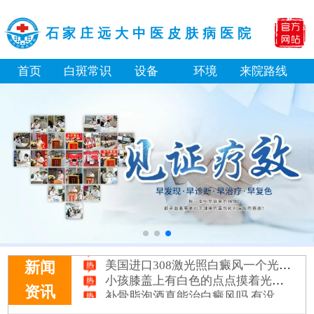
石家庄远大中医皮肤病医院
首页
白斑常识
设备
环境
来院路线
淘宝购买的伍德灯检查白斑准确吗
大面积白斑做全身仓光疗怎么样
美国进口308激光照白癜风一个光斑大概费用多少
新闻
小孩膝盖上有白色的点点摸着光滑怎么回事
补骨脂泡酒真能治白癜风吗 有没有副作用
资讯
伍德灯下白斑比肉眼看到的更大正常吗
儿童下巴长小白点是什么原因