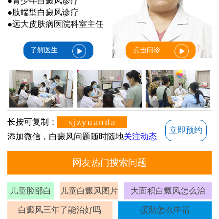
●青少年白癜风诊疗
●肢端型白癜风诊疗
●远大皮肤病医院科室主任
了解医生
点击问诊
sjzyuanda
长按可复制：
立即预约
添加微信，白癜风问题随时随地
关注动态
网友热门搜索问题
儿童脸部白
儿童白癜风图片
大面积白癜风怎么治
斑
白癜风三年了能治好吗
援助怎么申请