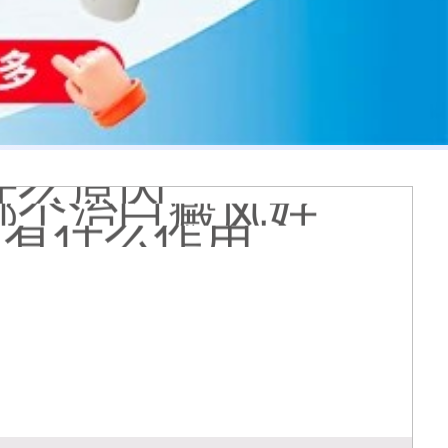
 有没有副作用
到的更大正常吗
什么原因
哪个治白癜风好
疗有什么作用
能是哪种皮肤病
膏会有副作用吗
光代表什么意思
么情况
久能恢复正常色