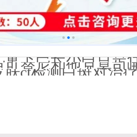
补骨脂泡酒真能治白癜风吗
伍德灯下白斑比肉眼看
儿童下巴长小白点是
芦可替尼和他克莫司
皮肤ct检测白斑对治
白斑摸着光滑边界清晰有可
白癜风长期用激素药
伍德灯结果显示亮白色荧
脸上长了小白点是什
白癜风用芦可替尼乳膏多