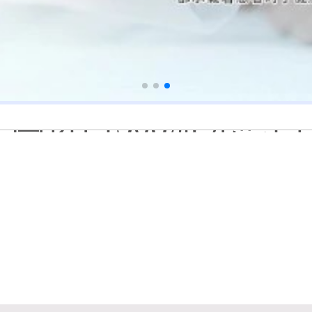
身体黑色素缺失是什
白癜风打复色针有没
白癜风最初征兆什么
初期白癜风和普通的色素
伍德灯下不同颜色的荧光
皮肤上的小白点和白
身上多处出现白斑要
淘宝购买的伍德灯检
大面积白斑做全身仓
国进口308激光照白癜风一