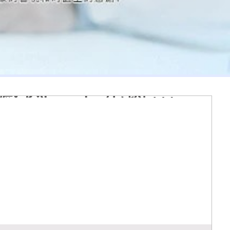
么原因引起
有治好的案例
样图片
减退斑怎么区分
分别代表什么病
癜风有什么区别
做全身检查吗
查白斑准确吗
光疗怎么样
个光斑大概费用多少