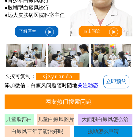
●青少年白癜风诊疗
●肢端型白癜风诊疗
●远大皮肤病医院科室主任
了解医生
点击问诊
sjzyuanda
长按可复制：
立即预约
添加微信，白癜风问题随时随地
关注动态
网友热门搜索问题
儿童脸部白
儿童白癜风图片
大面积白癜风怎么治
斑
白癜风三年了能治好吗
援助怎么申请