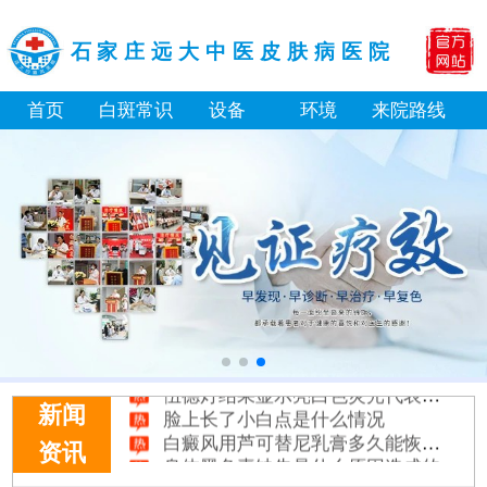
石家庄远大中医皮肤病医院
首页
白斑常识
设备
环境
来院路线
伍德灯下白斑比肉眼看到的更大正常吗
儿童下巴长小白点是什么原因
芦可替尼和他克莫司哪个治白癜风好
皮肤ct检测白斑对治疗有什么作用
白斑摸着光滑边界清晰有可能是哪种皮肤病
白癜风长期用激素药膏会有副作用吗
伍德灯结果显示亮白色荧光代表什么意思
脸上长了小白点是什么情况
新闻
白癜风用芦可替尼乳膏多久能恢复正常色
身体黑色素缺失是什么原因造成的
资讯