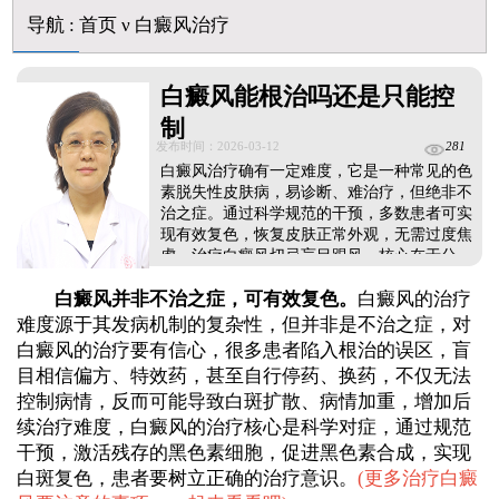
导航
:
首页
ν
白癜风治疗
白癜风能根治吗还是只能控
制
发布时间：2026-03-12
281
白癜风治疗确有一定难度，它是一种常见的色
素脱失性皮肤病，易诊断、难治疗，但绝非不
治之症。通过科学规范的干预，多数患者可实
现有效复色，恢复皮肤正常外观，无需过度焦
虑。治疗白癜风切忌盲目跟风，核心在于分
期、分型对症医治。不同患者的白斑分期、分
白癜风并非不治之症，可有效复色。
白癜风的治疗
型不同，适用的治疗方案也存在差异，需由经
验丰富医生评估后，制定个性化治疗计划，避
难度源于其发病机制的复杂性，但并非是不治之症，对
免滥用药物或不当治疗手段。同时，治疗需保
白癜风的治疗要有信心，很多患者陷入根治的误区，盲
持耐心与长期坚持，治疗后还要重视巩固治
目相信偏方、特效药，甚至自行停药、换药，不仅无法
疗，降低病情反复的风险。...
控制病情，反而可能导致白斑扩散、病情加重，增加后
续治疗难度，白癜风的治疗核心是科学对症，通过规范
干预，激活残存的黑色素细胞，促进黑色素合成，实现
白斑复色，患者要树立正确的治疗意识。
(
更多治疗白癜