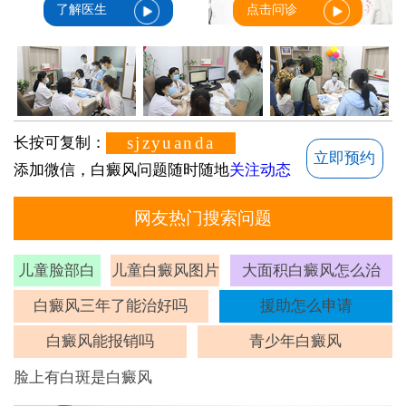
了解医生
点击问诊
sjzyuanda
长按可复制：
立即预约
添加微信，白癜风问题随时随地
关注动态
网友热门搜索问题
儿童脸部白
儿童白癜风图片
大面积白癜风怎么治
斑
白癜风三年了能治好吗
援助怎么申请
白癜风能报销吗
青少年白癜风
脸上有白斑是白癜风