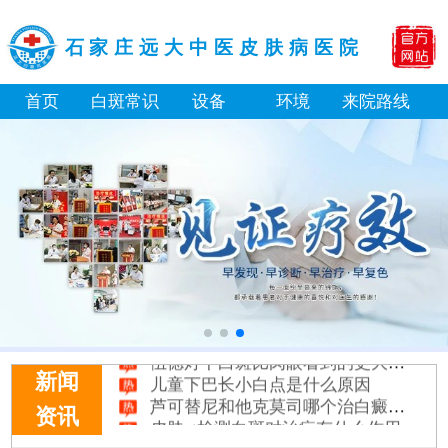
石家庄远大中医皮肤病医院
首页
白斑常识
设备
环境
来院路线
补骨脂泡酒真能治白癜风吗 有没有副作用
伍德灯下白斑比肉眼看到的更大正常吗
儿童下巴长小白点是什么原因
新闻
芦可替尼和他克莫司哪个治白癜风好
资讯
皮肤ct检测白斑对治疗有什么作用
白斑摸着光滑边界清晰有可能是哪种皮肤病