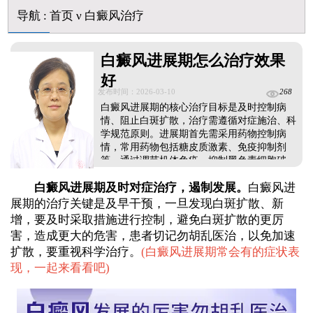
白癜风长期用激素药膏会有副作用吗
导航
:
首页
ν
白癜风治疗
伍德灯结果显示亮白色荧光代表什么意思
脸上长了小白点是什么情况
白癜风用芦可替尼乳膏多久能恢复正常色
白癜风进展期怎么治疗效果
好
发布时间：2026-03-10
268
白癜风进展期的核心治疗目标是及时控制病
情、阻止白斑扩散，治疗需遵循对症施治、科
学规范原则。进展期首先需采用药物控制病
情，常用药物包括糖皮质激素、免疫抑制剂
等，通过调节机体免疫、抑制黑色素细胞破
坏，快速稳住白斑发展态势，在药物控制病情
白癜风进展期及时对症治疗，遏制发展。
白癜风进
稳定后，可联合308准分子激光照射治疗，利
用特定波长光线刺激黑色素细胞再生，促进白
展期的治疗关键是及早干预，一旦发现白斑扩散、新
斑复色，提升治疗效果。同时，日常护理不可
增，要及时采取措施进行控制，避免白斑扩散的更厉
或缺，需注意防晒、避免皮肤外伤，保持规律
害，造成更大的危害，患者切记勿胡乱医治，以免加速
作息和清淡饮食，调节情绪，减少诱发因素，
扩散，要重视科学治疗。
(
白癜风进展期常会有的症状表
全方位辅助控制病情，提高治疗成功率。...
现，一起来看看吧
)