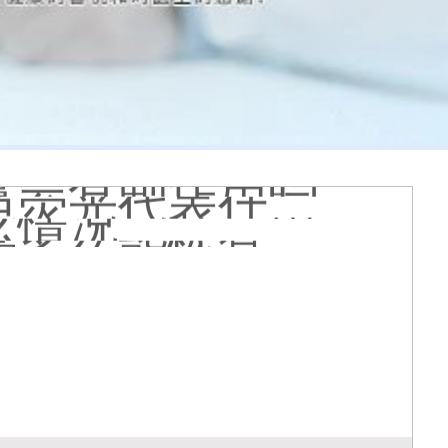
膏会有副作用吗
光代表什么意思
么情况
久能恢复正常色
么原因造成的
疹怎么肉眼区分
医院看白斑好吗
周围的白斑上吗
好得快
状图片