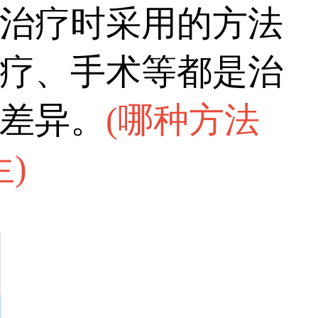
、作息、饮食等日常
治疗时采用的方法
短疗程，间接节省费
疗、手术等都是治
差异。
(
哪种方法
生
)