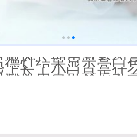
白癜风长期用激素药
伍德灯结果显示亮白色荧
脸上长了小白点是什
白癜风用芦可替尼乳膏多
身体黑色素缺失是什
初期白癜风和白色糠
石家庄远大中医皮肤病
他克莫司能涂在嘴唇
初期白癜风怎么治疗
白癜风早期是什么症