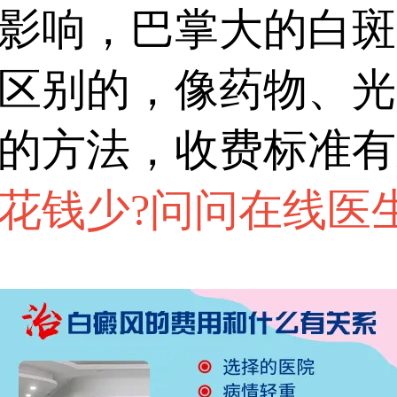
钱。治疗期间做好防晒
影响，巴掌大的白斑
护理，能减少复发、缩
区别的，像药物、光
用。...
的方法，收费标准有
花钱少?问问在线医