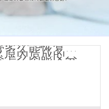
膏会有副作用吗
光代表什么意思
么情况
久能恢复正常色
么原因造成的
疹怎么肉眼区分
医院看白斑好吗
周围的白斑上吗
好得快
状图片