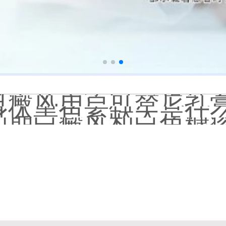
白癜风长期用激素药
伍德灯结果显示亮白色荧
脸上长了小白点是什
白癜风用芦可替尼乳膏多
身体黑色素缺失是什
初期白癜风和白色糠
石家庄远大中医皮肤病
他克莫司能涂在嘴唇
初期白癜风怎么治疗
白癜风早期是什么症