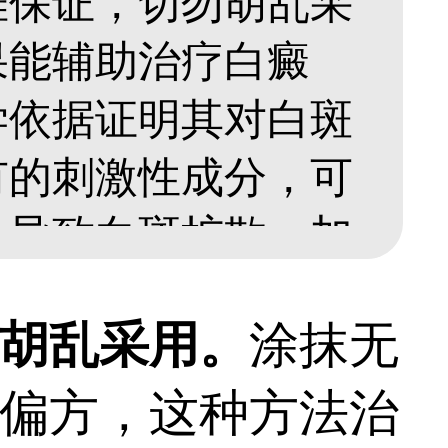
难保证，切勿胡乱采
果能辅助治疗白癜
学依据证明其对白斑
有的刺激性成分，可
，导致白斑扩散、加
、瘙痒等不适，进一
胡乱采用。
涂抹无
白癜风需摒弃偏方，
偏方，这种方法治
308激光治疗是安全