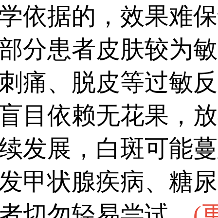
无副作用的有效方式，
学依据的，效果难保
处，促进黑色素细胞生
部分患者皮肤较为敏
和。此外，患者治疗时
刺痛、脱皮等过敏反
意中断治疗，以免影响治疗
盲目依赖无花果，放
续发展，白斑可能蔓
发甲状腺疾病、糖尿
者切勿轻易尝试。
(