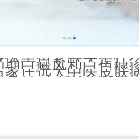
白癜风长期用激素药
伍德灯结果显示亮白色荧
脸上长了小白点是什
白癜风用芦可替尼乳膏多
身体黑色素缺失是什
初期白癜风和白色糠
石家庄远大中医皮肤病
他克莫司能涂在嘴唇
初期白癜风怎么治疗
白癜风早期是什么症