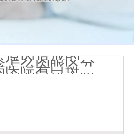
膏会有副作用吗
光代表什么意思
么情况
久能恢复正常色
么原因造成的
疹怎么肉眼区分
医院看白斑好吗
周围的白斑上吗
好得快
状图片