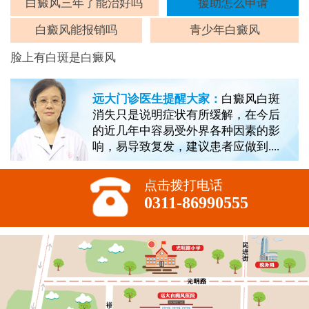
斑
白癜风三年了能治好吗
援助怎么申请
白癜风能报销吗
青少年白癜风
脸上有白斑是白癜风
远大门诊医生提醒大家：
白癜风白斑
消失只是说明症状有所缓解，在今后
的近几年中容易受外界各种因素的影
响，易导致复发，建议患者应做到....
点击拨打电话
0311-86990555