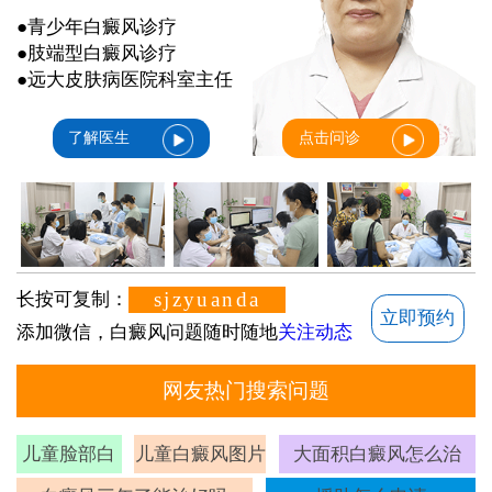
●青少年白癜风诊疗
●肢端型白癜风诊疗
●远大皮肤病医院科室主任
了解医生
点击问诊
sjzyuanda
长按可复制：
立即预约
添加微信，白癜风问题随时随地
关注动态
网友热门搜索问题
儿童脸部白
儿童白癜风图片
大面积白癜风怎么治