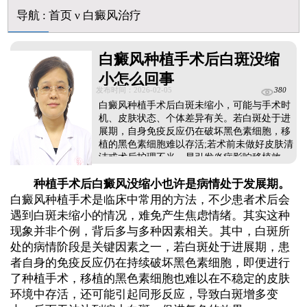
美国进口308激光照白癜风一个光斑大概费用多少
导航
:
首页
ν
白癜风治疗
白癜风种植手术后白斑没缩
小怎么回事
发布时间：2026-02-05
380
白癜风种植手术后白斑未缩小，可能与手术时
机、皮肤状态、个体差异有关。若白斑处于进
展期，自身免疫反应仍在破坏黑色素细胞，移
植的黑色素细胞难以存活;若术前未做好皮肤清
洁或术后护理不当，易引发炎症影响移植效
果。此外，白癜风做手术复色需要一个过程，
种植手术后白癜风没缩小也许是病情处于发展期。
不是一蹴而就的，而是循序渐进的好转，需要
耐心等待修复。建议患者及时前往医院就诊，
白癜风种植手术是临床中常用的方法，不少患者术后会
评估疗效，为后续的治疗、护理指明方向。...
遇到白斑未缩小的情况，难免产生焦虑情绪。其实这种
现象并非个例，背后多与多种因素相关。其中，白斑所
处的病情阶段是关键因素之一，若白斑处于进展期，患
者自身的免疫反应仍在持续破坏黑色素细胞，即便进行
了种植手术，移植的黑色素细胞也难以在不稳定的皮肤
环境中存活，还可能引起同形反应，导致白斑增多变