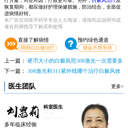
疗方案，对症对因，疗效更可靠。另外，
白癜风治疗
及
恢复期间，都应做好护理保健措施，防治结合，全面促
进病情好转。
本广告仅供医学药学专业人士阅读，请按药品说明书或
者在药师指导下购买和使用
直接了解病情
预约绿色通道
明明白白做治疗
就诊不用等待
上一篇：
硬币大小的白癜风照308激光一次需要多
少钱
下一篇：
308激光和311紫外线哪个治疗白癜风效
果更好
医生团队
更多>
科室医生
ONLINE
TRANSLATION
多年临床经验