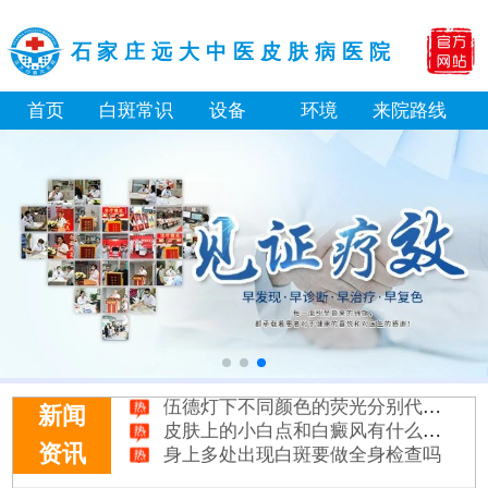
石家庄远大中医皮肤病医院
首页
白斑常识
设备
环境
来院路线
身体黑色素缺失是什么原因引起
白癜风打复色针有没有治好的案例
白癜风最初征兆什么样图片
初期白癜风和普通的色素减退斑怎么区分
伍德灯下不同颜色的荧光分别代表什么病
皮肤上的小白点和白癜风有什么区别
新闻
身上多处出现白斑要做全身检查吗
资讯
淘宝购买的伍德灯检查白斑准确吗
大面积白斑做全身仓光疗怎么样