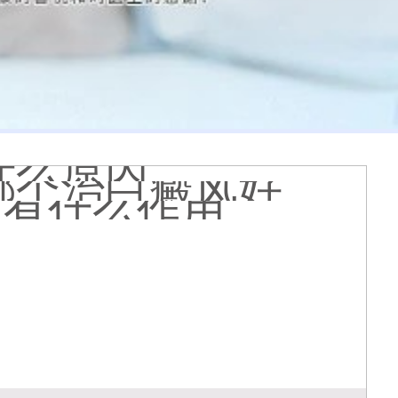
查白斑准确吗
光疗怎么样
个光斑大概费用多少
着光滑怎么回事
 有没有副作用
到的更大正常吗
什么原因
哪个治白癜风好
疗有什么作用
能是哪种皮肤病