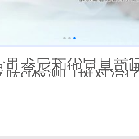
淘宝购买的伍德灯检
大面积白斑做全身仓
国进口308激光照白癜风一
小孩膝盖上有白色的点点摸
补骨脂泡酒真能治白癜风吗
伍德灯下白斑比肉眼看
儿童下巴长小白点是
芦可替尼和他克莫司
皮肤ct检测白斑对治
白斑摸着光滑边界清晰有可