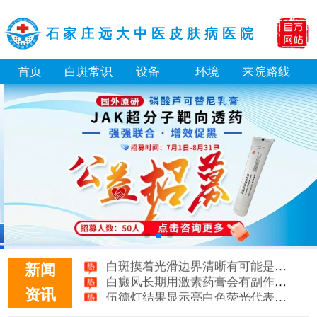
石家庄远大中医皮肤病医院
首页
白斑常识
设备
环境
来院路线
补骨脂泡酒真能治白癜风吗 有没有副作用
伍德灯下白斑比肉眼看到的更大正常吗
儿童下巴长小白点是什么原因
芦可替尼和他克莫司哪个治白癜风好
皮肤ct检测白斑对治疗有什么作用
白斑摸着光滑边界清晰有可能是哪种皮肤病
新闻
白癜风长期用激素药膏会有副作用吗
伍德灯结果显示亮白色荧光代表什么意思
资讯
脸上长了小白点是什么情况