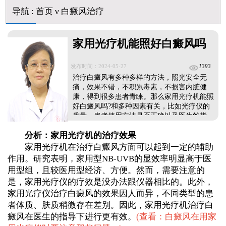
白癜风用芦可替尼乳膏多久能恢复正常色
导航
:
首页
ν
白癜风治疗
家用光疗机能照好白癜风吗
发布时间：2024-05-27
1393
治疗白癜风有多种多样的方法，照光安全无
痛，效果不错，不积累毒素，不损害内脏健
康，得到很多患者青睐。那么家用光疗机能照
好白癜风吗?和多种因素有关，比如光疗仪的
质量、患者使用方法是否正确以及医生的指
导，更多详情如下。...
分析：家用光疗机的治疗效果
家用光疗机在治疗白癜风方面可以起到一定的辅助
作用。研究表明，家用型NB-UVB的显效率明显高于医
用型组，且较医用型经济、方便。然而，需要注意的
是，家用光疗仪的疗效是没办法跟仪器相比的。此外，
家用光疗仪治疗白癜风的效果因人而异，不同类型的患
者体质、肤质稍微存在差别。因此，家用光疗机治疗白
癜风在医生的指导下进行更有效。
(
查看：白癜风在用家