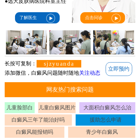
●远大皮肤病医院科室主任
了解医生
点击问诊
sjzyuanda
长按可复制：
立即预约
添加微信，白癜风问题随时随地
关注动态
网友热门搜索问题
儿童脸部白
儿童白癜风图片
大面积白癜风怎么治
斑
白癜风三年了能治好吗
援助怎么申请
白癜风能报销吗
青少年白癜风