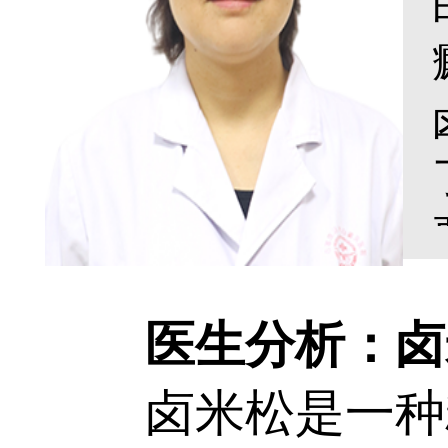
医生分析：卤米
卤米松是一种糖