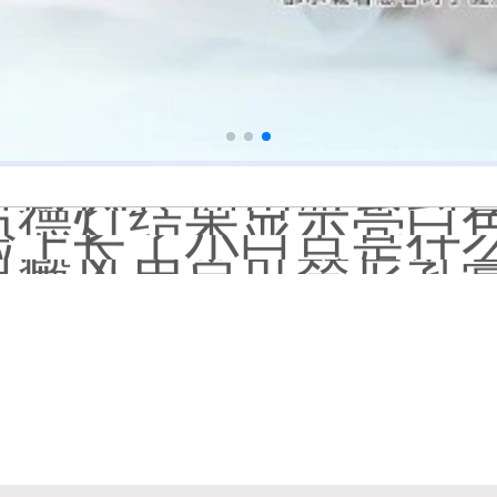
伍德灯下白斑比肉眼看
儿童下巴长小白点是
芦可替尼和他克莫司
皮肤ct检测白斑对治
白斑摸着光滑边界清晰有可
白癜风长期用激素药
伍德灯结果显示亮白色荧
脸上长了小白点是什
白癜风用芦可替尼乳膏多