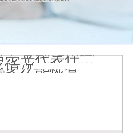
到的更大正常吗
什么原因
哪个治白癜风好
疗有什么作用
能是哪种皮肤病
膏会有副作用吗
光代表什么意思
么情况
久能恢复正常色