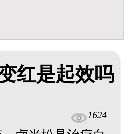
变红是起效吗
1624