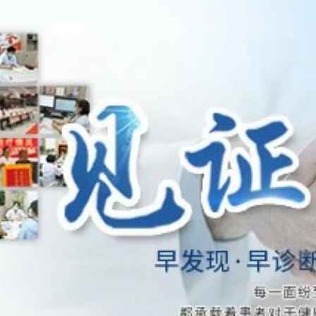
补骨脂泡酒真能治白癜风吗