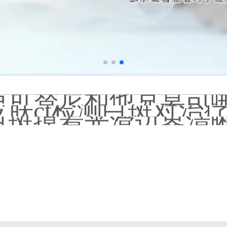
儿童下巴长小白点是
芦可替尼和他克莫司
皮肤ct检测白斑对治
白斑摸着光滑边界清晰有可
白癜风长期用激素药
伍德灯结果显示亮白色荧
脸上长了小白点是什
白癜风用芦可替尼乳膏多
身体黑色素缺失是什
初期白癜风和白色糠