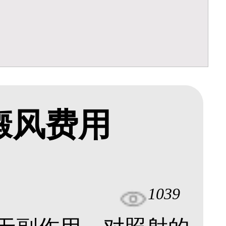
癜风费用
1039