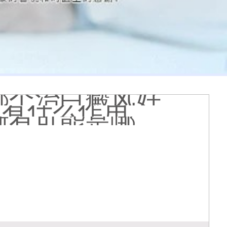
什么原因
哪个治白癜风好
疗有什么作用
能是哪种皮肤病
膏会有副作用吗
光代表什么意思
么情况
久能恢复正常色
么原因造成的
疹怎么肉眼区分