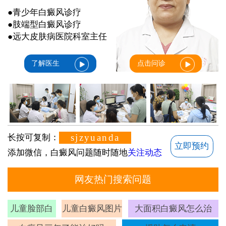
●青少年白癜风诊疗
●肢端型白癜风诊疗
●远大皮肤病医院科室主任
了解医生
点击问诊
sjzyuanda
长按可复制：
立即预约
添加微信，白癜风问题随时随地
关注动态
网友热门搜索问题
儿童脸部白
儿童白癜风图片
大面积白癜风怎么治