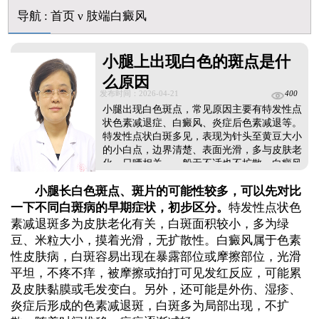
美国进口308激光照白癜风一个光斑大概费用多少
导航
:
首页
ν
肢端白癜风
小腿上出现白色的斑点是什
么原因
发布时间：2026-04-21
400
小腿出现白色斑点，常见原因主要有特发性点
状色素减退症、白癜风、炎症后色素减退等。
特发性点状白斑多见，表现为针头至黄豆大小
的小白点，边界清楚、表面光滑，多与皮肤老
化、日晒相关，一般无不适也不扩散。白癜风
的白斑颜色更白，形状不规则，可能逐渐变大
小腿长白色斑点、斑片的可能性较多，可以先对比
变多，与免疫、遗传等有关。若之前小腿有湿
疹、外伤等，愈合后也可能留下炎症后色素减
一下不同白斑病的早期症状，初步区分。
特发性点状色
退斑，通常会慢慢恢复。...
素减退斑多为皮肤老化有关，白斑面积较小，多为绿
豆、米粒大小，摸着光滑，无扩散性。白癜风属于色素
性皮肤病，白斑容易出现在暴露部位或摩擦部位，光滑
平坦，不疼不痒，被摩擦或拍打可见发红反应，可能累
及皮肤黏膜或毛发变白。另外，还可能是外伤、湿疹、
炎症后形成的色素减退斑，白斑多为局部出现，不扩