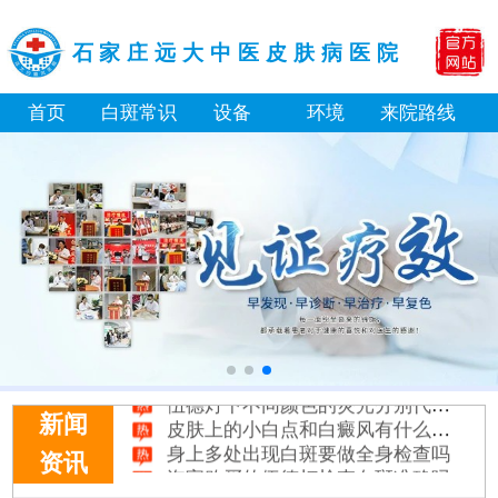
石家庄远大中医皮肤病医院
首页
白斑常识
设备
环境
来院路线
身体黑色素缺失是什么原因引起
白癜风打复色针有没有治好的案例
白癜风最初征兆什么样图片
初期白癜风和普通的色素减退斑怎么区分
伍德灯下不同颜色的荧光分别代表什么病
皮肤上的小白点和白癜风有什么区别
新闻
身上多处出现白斑要做全身检查吗
淘宝购买的伍德灯检查白斑准确吗
资讯
大面积白斑做全身仓光疗怎么样