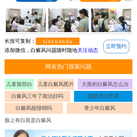
sjzyuanda
长按可复制：
立即预约
添加微信，白癜风问题随时随地
关注动态
网友热门搜索问题
儿童脸部白
儿童白癜风图片
大面积白癜风怎么治
斑
白癜风三年了能治好吗
援助怎么申请
白癜风能报销吗
青少年白癜风
脸上有白斑是白癜风