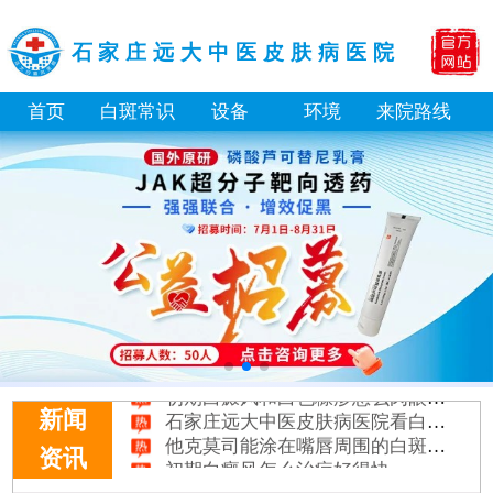
石家庄远大中医皮肤病医院
首页
白斑常识
设备
环境
来院路线
白癜风长期用激素药膏会有副作用吗
伍德灯结果显示亮白色荧光代表什么意思
脸上长了小白点是什么情况
白癜风用芦可替尼乳膏多久能恢复正常色
身体黑色素缺失是什么原因造成的
初期白癜风和白色糠疹怎么肉眼区分
石家庄远大中医皮肤病医院看白斑好吗
新闻
他克莫司能涂在嘴唇周围的白斑上吗
初期白癜风怎么治疗好得快
资讯
白癜风早期是什么症状图片