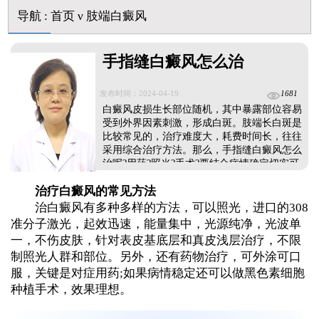
导航
:
首页
ν
肢端白癜风
手指缝白癜风怎么治
发布时间：2024-04-19
1681
白癜风皮损生长部位随机，其中暴露部位容易
受到外界因素刺激，形成白斑。肢端长白斑是
比较常见的，治疗难度大，耗费时间长，往往
采用综合治疗方法。那么，手指缝白癜风怎么
治呢?用药?照光?手术?要结合病情确定切实可
行的治疗方案，一起了解下吧。...
治疗白癜风的常见方法
治白癜风有多种多样的方法，可以照光，进口的308
准分子激光，起效迅速，能量集中，光源纯净，光波单
一，不伤皮肤，针对表皮基底层和真皮浅层治疗，不限
制照光人群和部位。另外，还有药物治疗，可外涂可口
服，关键是对症用药;如果病情稳定还可以做黑色素细胞
种植手术，效果理想。