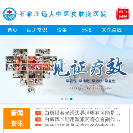
石家庄远大中医皮肤病医院
首页
白斑常识
设备
环境
来院路线
补骨脂泡酒真能治白癜风吗 有没有副作用
伍德灯下白斑比肉眼看到的更大正常吗
儿童下巴长小白点是什么原因
芦可替尼和他克莫司哪个治白癜风好
皮肤ct检测白斑对治疗有什么作用
白斑摸着光滑边界清晰有可能是哪种皮肤病
新闻
白癜风长期用激素药膏会有副作用吗
伍德灯结果显示亮白色荧光代表什么意思
资讯
脸上长了小白点是什么情况