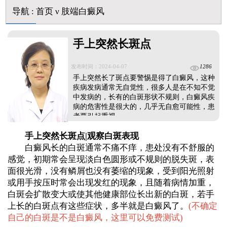
白癜风用芦可替尼乳膏多久能恢复正常色
导航
:
首页
ν
肢端白癜风
手上突然长斑点
发布时间：2024-04-07
1286
手上突然长了斑点要警惕是得了白癜风，这种
疾病发病通常无自觉性，很多人是在不知不觉
中发病的，长有的白斑形状不规则，白癜风疾
病的危害性是很大的，几乎无自愈可能性，患
者要引起重视。...
手上突然长斑点|观察白斑表现
白癜风长的白斑通常不痛不痒，患处没有不舒服的
感觉，初期常会呈现淡白色圆形或不规则的脱失斑，表
面很光滑，没有鳞屑也没有萎缩的现象，受到阳光照射
或用手按压时常会出现发红的现象，且随着病情加重，
白斑会扩散变大或使其他健康部位长出新的白斑，若手
上长的白斑点有这些症状，多半就是白癜风了。
(
不确定
自己的白斑是不是白癜风，这里可以免费测试
)