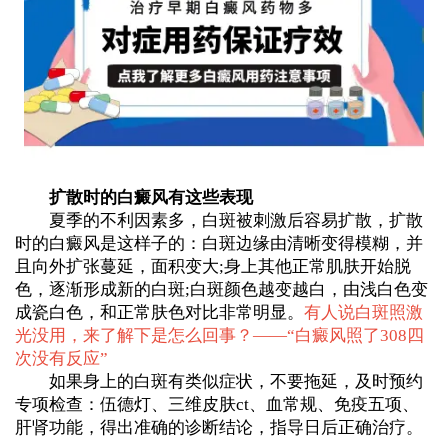
扩散时的白癜风有这些表现
夏季的不利因素多，白斑被刺激后容易扩散，扩散
时的白癜风是这样子的：白斑边缘由清晰变得模糊，并
且向外扩张蔓延，面积变大;身上其他正常肌肤开始脱
色，逐渐形成新的白斑;白斑颜色越变越白，由浅白色变
成瓷白色，和正常肤色对比非常明显。
有人说白斑照激
光没用，来了解下是怎么回事？——“
白癜风照了308四
次没有反应
”
如果身上的白斑有类似症状，不要拖延，及时预约
专项检查：伍德灯、三维皮肤ct、血常规、免疫五项、
肝肾功能，得出准确的诊断结论，指导日后正确治疗。