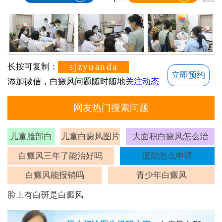
sjzyuanda
长按可复制：
立即预约
添加微信，白癜风问题随时随地
关注动态
网友热门搜索问题
儿童脸部白
儿童白癜风图片
大面积白癜风怎么治
斑
白癜风三年了能治好吗
援助怎么申请
白癜风能报销吗
青少年白癜风
脸上有白斑是白癜风