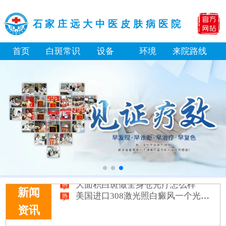
石家庄远大中医皮肤病医院
首页
白斑常识
设备
环境
来院路线
身体黑色素缺失是什么原因引起
白癜风打复色针有没有治好的案例
白癜风最初征兆什么样图片
初期白癜风和普通的色素减退斑怎么区分
伍德灯下不同颜色的荧光分别代表什么病
皮肤上的小白点和白癜风有什么区别
身上多处出现白斑要做全身检查吗
淘宝购买的伍德灯检查白斑准确吗
大面积白斑做全身仓光疗怎么样
美国进口308激光照白癜风一个光斑大概费用多少
新闻
资讯