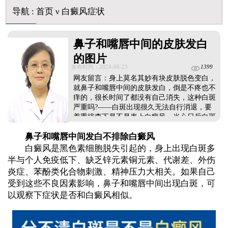
导航
:
首页
ν
白癜风症状
鼻子和嘴唇中间的皮肤发白
的图片
发布时间：2024-06-23
1399
网友留言：身上莫名其妙有块皮肤脱色变白，
就鼻子和嘴唇中间的皮肤发白，倒是不疼也不
痒的，很长时间了都没有自己消失，这种白斑
严重吗?——白斑出现很久无法自行消退，要
着重排查下是不是患上白癜风，当心日后白斑
扩散。...
鼻子和嘴唇中间发白不排除白癜风
白癜风是黑色素细胞脱失引起的，身上出现白斑多
半与个人免疫低下、缺乏锌元素铜元素、代谢差、外伤
炎症、苯酚类化合物刺激、精神压力大相关。如果自己
受到这些不良因素影响，鼻子和嘴唇中间出现白斑，可
以观察下症状是否和白癜风相似。