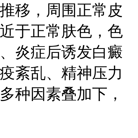
查，诊断清楚再用
推移，周围正常皮
..
近于正常肤色，色
、炎症后诱发白癜
疫紊乱、精神压力
多种因素叠加下，