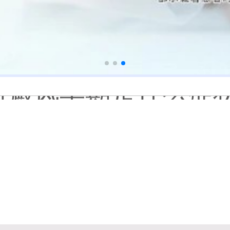
白癜风长期用激素药
伍德灯结果显示亮白色荧
脸上长了小白点是什
白癜风用芦可替尼乳膏多
身体黑色素缺失是什
初期白癜风和白色糠
石家庄远大中医皮肤病
他克莫司能涂在嘴唇
初期白癜风怎么治疗
白癜风早期是什么症