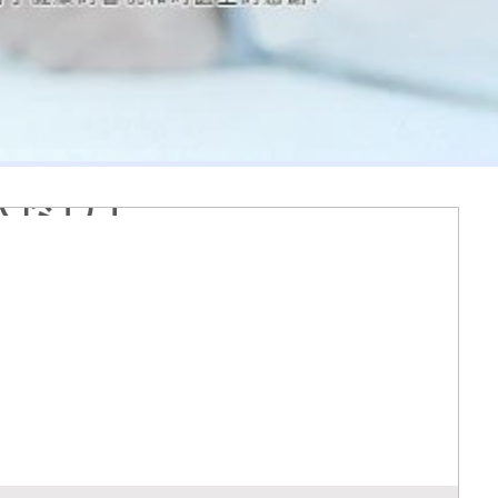
膏会有副作用吗
光代表什么意思
么情况
久能恢复正常色
么原因造成的
疹怎么肉眼区分
医院看白斑好吗
周围的白斑上吗
好得快
状图片