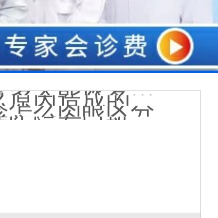
膏会有副作用吗
光代表什么意思
么情况
久能恢复正常色
么原因造成的
疹怎么肉眼区分
医院看白斑好吗
周围的白斑上吗
好得快
状图片