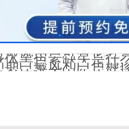
白癜风长期用激素药
伍德灯结果显示亮白色荧
脸上长了小白点是什
白癜风用芦可替尼乳膏多
身体黑色素缺失是什
初期白癜风和白色糠
石家庄远大中医皮肤病
他克莫司能涂在嘴唇
初期白癜风怎么治疗
白癜风早期是什么症