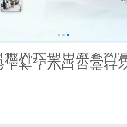
白癜风长期用激素药
伍德灯结果显示亮白色荧
脸上长了小白点是什
白癜风用芦可替尼乳膏多
身体黑色素缺失是什
初期白癜风和白色糠
石家庄远大中医皮肤病
他克莫司能涂在嘴唇
初期白癜风怎么治疗
白癜风早期是什么症