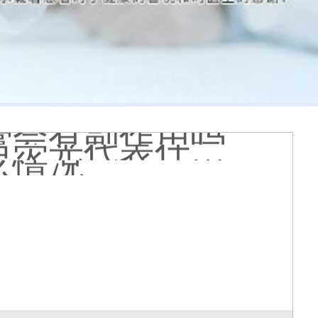
膏会有副作用吗
光代表什么意思
么情况
久能恢复正常色
么原因造成的
疹怎么肉眼区分
医院看白斑好吗
周围的白斑上吗
好得快
状图片