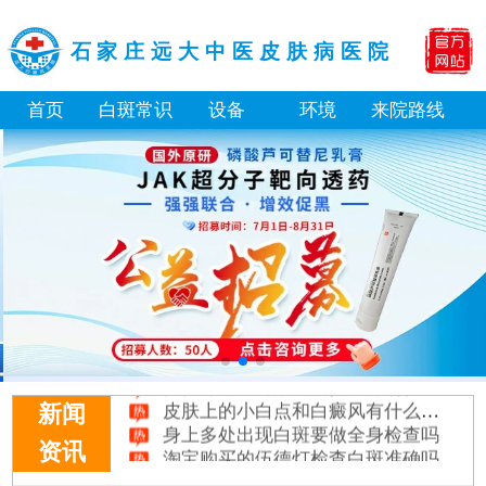
石家庄远大中医皮肤病医院
首页
白斑常识
设备
环境
来院路线
身体黑色素缺失是什么原因引起
白癜风打复色针有没有治好的案例
白癜风最初征兆什么样图片
初期白癜风和普通的色素减退斑怎么区分
伍德灯下不同颜色的荧光分别代表什么病
皮肤上的小白点和白癜风有什么区别
新闻
身上多处出现白斑要做全身检查吗
淘宝购买的伍德灯检查白斑准确吗
资讯
大面积白斑做全身仓光疗怎么样