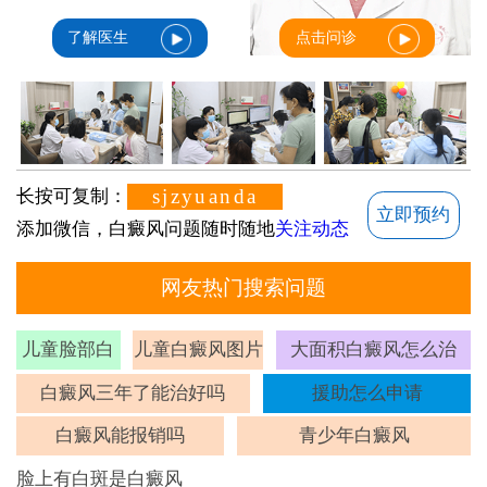
了解医生
点击问诊
sjzyuanda
长按可复制：
立即预约
添加微信，白癜风问题随时随地
关注动态
网友热门搜索问题
儿童脸部白
儿童白癜风图片
大面积白癜风怎么治
斑
白癜风三年了能治好吗
援助怎么申请
白癜风能报销吗
青少年白癜风
脸上有白斑是白癜风