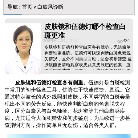
美国进口308激光照白癜风一个光斑大概费用多少
导航
:
首页
ν
白癜风诊断
皮肤镜和伍德灯哪个检查白
斑更准
发布时间：2026-03-06
454
皮肤镜和伍德灯检查白斑各有优势，无法简单
判定谁更准确。伍德灯可快速判断白斑色素脱
失情况，区分不同类型白斑，适合初步筛查;皮
肤镜能更清晰观察表皮及真皮浅层的色素、血
管等细微结构，对早期、不典型白斑的鉴别更
细致。临床中一般不单独使用某一种，而是采
皮肤镜和伍德灯检查各有侧重。
伍德灯是白斑检测
用伍德灯结合三维皮肤CT的综合检测方式，从
外观、色素脱失程度到黑色素细胞形态全面评
中常用的初步筛查工具，优势在于快速便捷、直观。它
估，让白斑诊断更准确，为后续治疗提供可靠
通过特定波长的紫外线照射皮肤，不同类型的白斑会呈
依据。...
现出不同的荧光反应，能快速判断白斑的色素脱失程
度，区分白癜风与白色糠疹、花斑癣等其他白斑类疾
病，尤其适合大面积筛查和初步鉴别，为后续进一步检
查指明方向，操作简单且无创伤，适合各类人群。