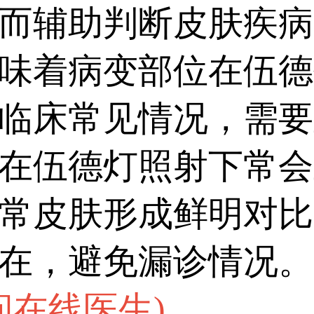
度、黑色素细胞受损情
而辅助判断皮肤疾病
需要联合三维皮肤ct、
味着病变部位在伍德
等进一步检测，为后续治疗
临床常见情况，需要
在伍德灯照射下常会
常皮肤形成鲜明对比
在，避免漏诊情况。
问在线医生
)