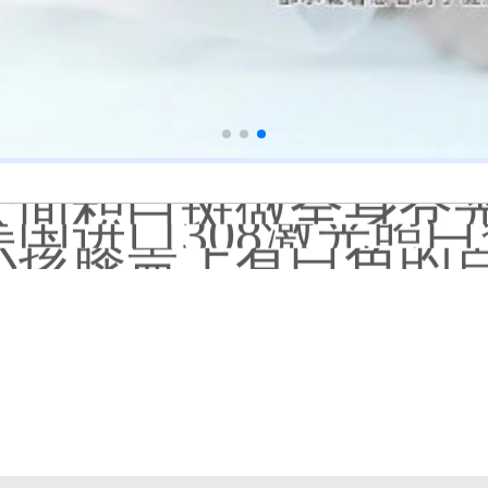
淘宝购买的伍德灯检
大面积白斑做全身仓
国进口308激光照白癜风一
小孩膝盖上有白色的点点摸
补骨脂泡酒真能治白癜风吗
伍德灯下白斑比肉眼看
儿童下巴长小白点是
芦可替尼和他克莫司
皮肤ct检测白斑对治
白斑摸着光滑边界清晰有可