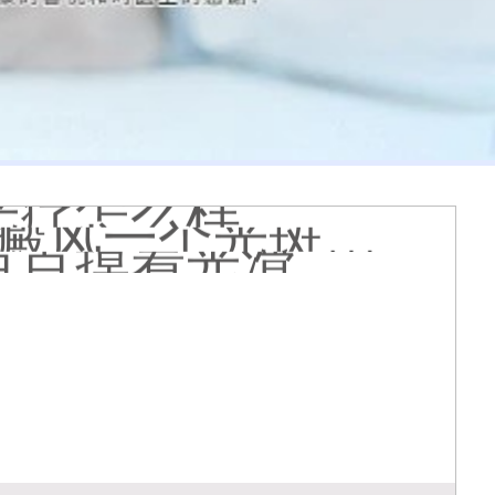
查白斑准确吗
光疗怎么样
个光斑大概费用多少
着光滑怎么回事
 有没有副作用
到的更大正常吗
什么原因
哪个治白癜风好
疗有什么作用
能是哪种皮肤病