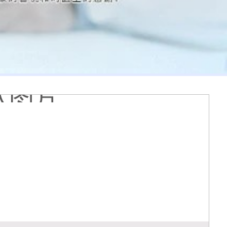
膏会有副作用吗
光代表什么意思
么情况
久能恢复正常色
么原因造成的
疹怎么肉眼区分
医院看白斑好吗
周围的白斑上吗
好得快
状图片