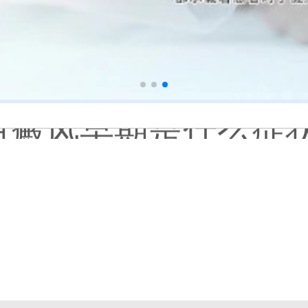
白癜风长期用激素药
伍德灯结果显示亮白色荧
脸上长了小白点是什
白癜风用芦可替尼乳膏多
身体黑色素缺失是什
初期白癜风和白色糠
石家庄远大中医皮肤病
他克莫司能涂在嘴唇
初期白癜风怎么治疗
白癜风早期是什么症