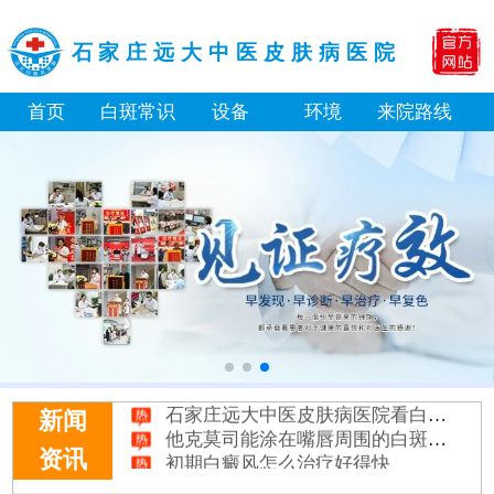
石家庄远大中医皮肤病医院
首页
白斑常识
设备
环境
来院路线
白癜风长期用激素药膏会有副作用吗
伍德灯结果显示亮白色荧光代表什么意思
脸上长了小白点是什么情况
白癜风用芦可替尼乳膏多久能恢复正常色
身体黑色素缺失是什么原因造成的
初期白癜风和白色糠疹怎么肉眼区分
石家庄远大中医皮肤病医院看白斑好吗
新闻
他克莫司能涂在嘴唇周围的白斑上吗
初期白癜风怎么治疗好得快
资讯
白癜风早期是什么症状图片