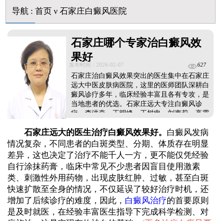
导航
:
首页
ν
石家庄白癜风医院
石家庄哪个专家治白癜风效
果好
发布时间：2026-02-07
627
石家庄治白癜风效果突出的医生集中在石家庄
远大中医皮肤病医院，这里的医师团队深耕白
癜风诊疗多年，临床经验丰富且各有专攻，是
当地患者的优选。石家庄远大专注白癜风诊
疗，李洪燕、王明峰、王树申、刘惠莉、高霞
等核心医生，在反复发作型、青少年、顽固型
石家庄远大的医生治疗白癜风效果好。
白癜风发病
等不同类型白癜风诊疗上有深入研究，会根据
患者白斑类型、病程、体质制定个性化治疗方
情况复杂，不同患者的白斑类型、分期、体质存在明显
案，让患者诊疗不走弯路。同时，医生全程跟
差异，这也决定了治疗不能千人一方，更不能仅凭经验
踪病情调整方案，指导患者做好日常护理，坚
自行涂抹药膏，临床中常见不少患者因盲目使用激素
持规范医治，助力白斑复色。...
类、刺激性外用药物，出现皮肤红肿、过敏，甚至白斑
快速扩散至全身的情况，不仅延误了较好治疗时机，还
增加了后续诊疗的难度，因此，
白癜风治疗
的首要原则
是及时就医，在经验丰富医生指导下完成科学检测、对