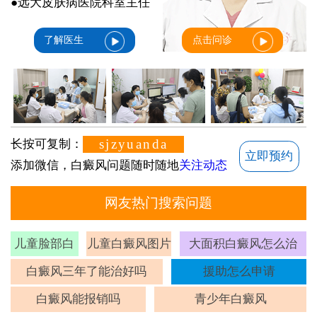
●远大皮肤病医院科室主任
了解医生
点击问诊
sjzyuanda
长按可复制：
立即预约
添加微信，白癜风问题随时随地
关注动态
网友热门搜索问题
儿童脸部白
儿童白癜风图片
大面积白癜风怎么治
斑
白癜风三年了能治好吗
援助怎么申请
白癜风能报销吗
青少年白癜风