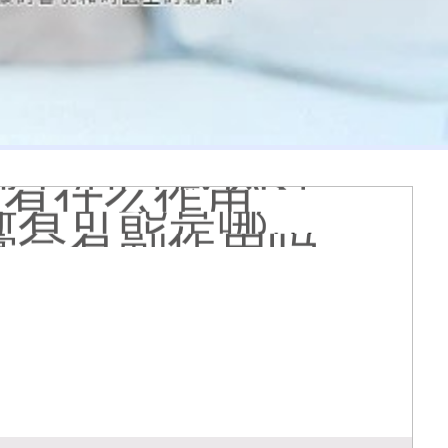
 有没有副作用
到的更大正常吗
什么原因
哪个治白癜风好
疗有什么作用
能是哪种皮肤病
膏会有副作用吗
光代表什么意思
么情况
久能恢复正常色