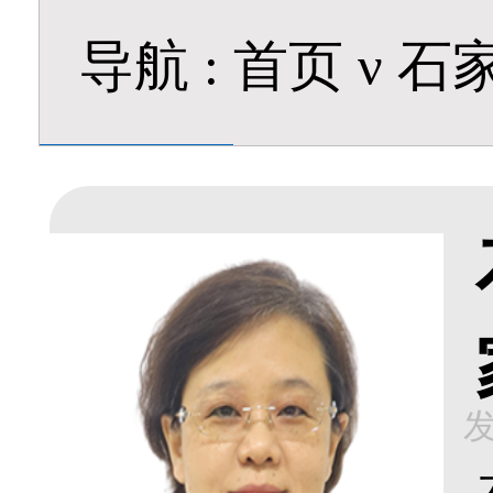
导航
:
首页
ν
石
发