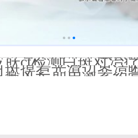
补骨脂泡酒真能治白癜风吗
伍德灯下白斑比肉眼看
儿童下巴长小白点是
芦可替尼和他克莫司
皮肤ct检测白斑对治
白斑摸着光滑边界清晰有可
白癜风长期用激素药
伍德灯结果显示亮白色荧
脸上长了小白点是什
白癜风用芦可替尼乳膏多