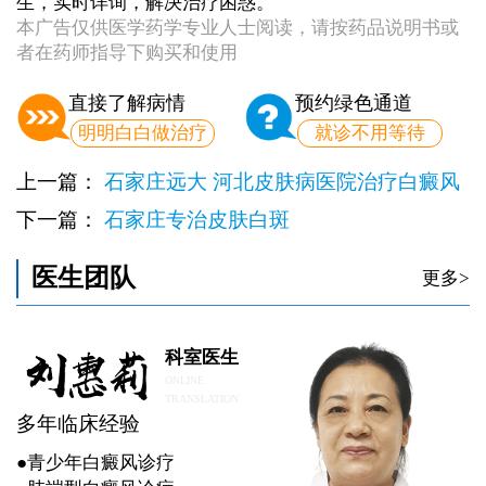
生，实时详询，解决治疗困惑。
本广告仅供医学药学专业人士阅读，请按药品说明书或
者在药师指导下购买和使用
直接了解病情
预约绿色通道
明明白白做治疗
就诊不用等待
上一篇：
石家庄远大 河北皮肤病医院治疗白癜风
费用
下一篇：
石家庄专治皮肤白斑
医生团队
更多>
科室医生
ONLINE
TRANSLATION
多年临床经验
●青少年白癜风诊疗