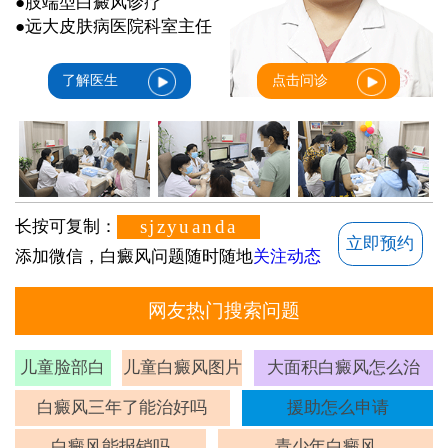
●肢端型白癜风诊疗
●远大皮肤病医院科室主任
了解医生
点击问诊
sjzyuanda
长按可复制：
立即预约
添加微信，白癜风问题随时随地
关注动态
网友热门搜索问题
儿童脸部白
儿童白癜风图片
大面积白癜风怎么治
斑
白癜风三年了能治好吗
援助怎么申请
白癜风能报销吗
青少年白癜风