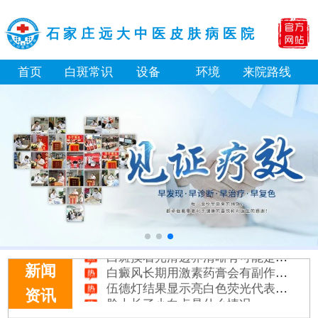
石家庄远大中医皮肤病医院
首页
白斑常识
设备
环境
来院路线
补骨脂泡酒真能治白癜风吗 有没有副作用
伍德灯下白斑比肉眼看到的更大正常吗
儿童下巴长小白点是什么原因
芦可替尼和他克莫司哪个治白癜风好
皮肤ct检测白斑对治疗有什么作用
白斑摸着光滑边界清晰有可能是哪种皮肤病
白癜风长期用激素药膏会有副作用吗
新闻
伍德灯结果显示亮白色荧光代表什么意思
脸上长了小白点是什么情况
资讯
白癜风用芦可替尼乳膏多久能恢复正常色