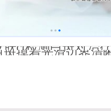
淘宝购买的伍德灯检
大面积白斑做全身仓
国进口308激光照白癜风一
小孩膝盖上有白色的点点摸
补骨脂泡酒真能治白癜风吗
伍德灯下白斑比肉眼看
儿童下巴长小白点是
芦可替尼和他克莫司
皮肤ct检测白斑对治
白斑摸着光滑边界清晰有可