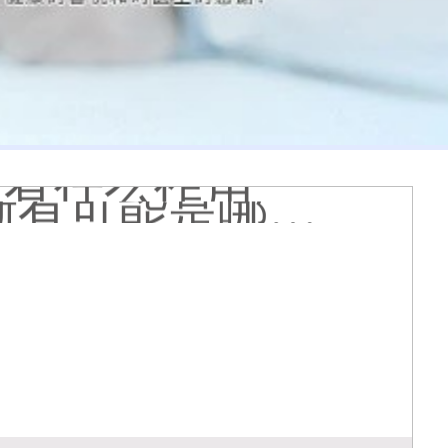
查白斑准确吗
光疗怎么样
个光斑大概费用多少
着光滑怎么回事
 有没有副作用
到的更大正常吗
什么原因
哪个治白癜风好
疗有什么作用
能是哪种皮肤病