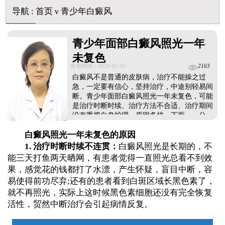
伍德灯结果显示亮白色荧光代表什么意思
导航
:
首页
ν
青少年白癜风
脸上长了小白点是什么情况
白癜风用芦可替尼乳膏多久能恢复正常色
青少年面部白癜风照光一年
未复色
发布时间：2024-05-02
2163
白癜风不是普通的皮肤病，治疗不能操之过
急，一定要有信心，坚持治疗，中途别轻易间
断。青少年面部白癜风照光一年未复色，可能
是治疗时断时续、治疗方法不合适、治疗期间
没有重视自身护理。原因多样，下面一一分
析。...
白癜风照光一年未复色的原因
1. 治疗时断时续不连贯：
白癜风照光是长期的，不
能三天打鱼两天晒网，有患者觉得一直照光总看不到效
果，感觉花的钱都打了水漂，产生怀疑，盲目中断，容
易使得前功尽弃;还有的患者看到白斑区域长黑色素了，
就不再照光，实际上这时候黑色素细胞还没有完全恢复
活性，贸然中断治疗会引起病情反复。