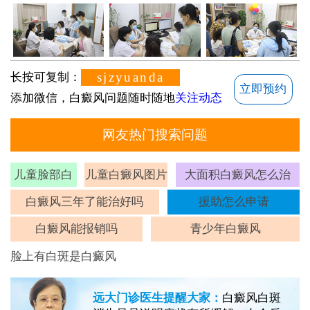
sjzyuanda
长按可复制：
立即预约
添加微信，白癜风问题随时随地
关注动态
网友热门搜索问题
儿童脸部白
儿童白癜风图片
大面积白癜风怎么治
斑
白癜风三年了能治好吗
援助怎么申请
白癜风能报销吗
青少年白癜风
脸上有白斑是白癜风
远大门诊医生提醒大家：
白癜风白斑