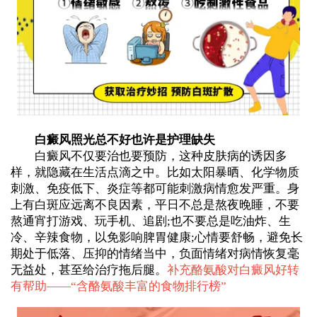
白癜风照光总不好也许是护理缺失
白癜风不仅要治也要预防，这种皮肤病的诱因多
样，就隐藏在生活点滴之中。比如太阳暴晒、化学物质
刺激、免疫低下、炎症等都可能刺激病情愈发严重。身
上有白斑应远离不良因素，平日不总是熬夜晚睡，不要
熬通宵打游戏、玩手机、追剧;也不要总是吃油炸、生
冷、辛辣食物，以免影响脾胃健康;心情要舒畅，避免长
期处于低落、压抑的情绪当中，负面情绪对病情恢复毫
无益处，甚至给治疗拖后腿。
补充酪氨酸对白癜风好转
有帮助——“
含酪氨酸丰富的食物排行榜
”