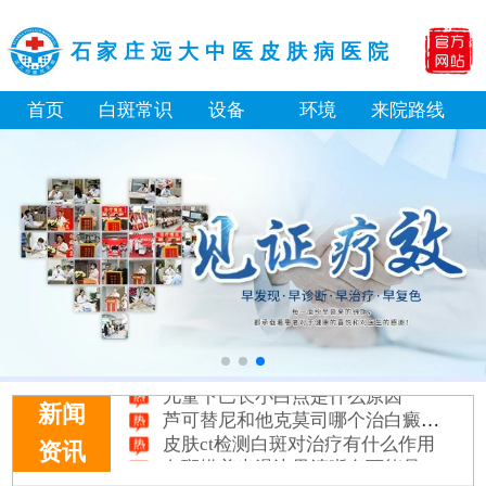
石家庄远大中医皮肤病医院
首页
白斑常识
设备
环境
来院路线
补骨脂泡酒真能治白癜风吗 有没有副作用
伍德灯下白斑比肉眼看到的更大正常吗
儿童下巴长小白点是什么原因
芦可替尼和他克莫司哪个治白癜风好
新闻
皮肤ct检测白斑对治疗有什么作用
资讯
白斑摸着光滑边界清晰有可能是哪种皮肤病
白癜风长期用激素药膏会有副作用吗