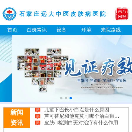
石家庄远大中医皮肤病医院
首页
白斑常识
设备
环境
来院路线
淘宝购买的伍德灯检查白斑准确吗
大面积白斑做全身仓光疗怎么样
美国进口308激光照白癜风一个光斑大概费用多少
小孩膝盖上有白色的点点摸着光滑怎么回事
补骨脂泡酒真能治白癜风吗 有没有副作用
伍德灯下白斑比肉眼看到的更大正常吗
儿童下巴长小白点是什么原因
芦可替尼和他克莫司哪个治白癜风好
新闻
皮肤ct检测白斑对治疗有什么作用
资讯
白斑摸着光滑边界清晰有可能是哪种皮肤病