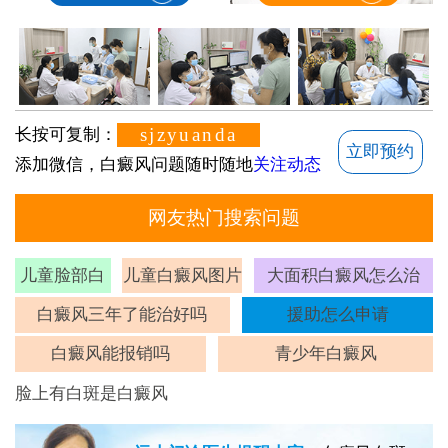
sjzyuanda
长按可复制：
立即预约
添加微信，白癜风问题随时随地
关注动态
网友热门搜索问题
儿童脸部白
儿童白癜风图片
大面积白癜风怎么治
斑
白癜风三年了能治好吗
援助怎么申请
白癜风能报销吗
青少年白癜风
脸上有白斑是白癜风