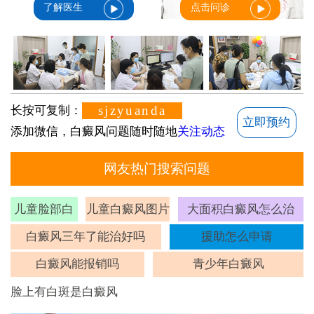
了解医生
点击问诊
sjzyuanda
长按可复制：
立即预约
添加微信，白癜风问题随时随地
关注动态
网友热门搜索问题
儿童脸部白
儿童白癜风图片
大面积白癜风怎么治
斑
白癜风三年了能治好吗
援助怎么申请
白癜风能报销吗
青少年白癜风
脸上有白斑是白癜风