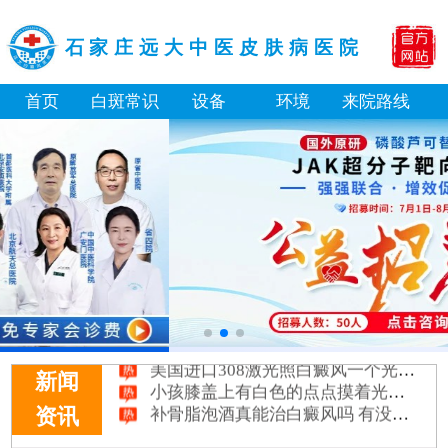
石家庄远大中医皮肤病医院
首页
白斑常识
设备
环境
来院路线
淘宝购买的伍德灯检查白斑准确吗
大面积白斑做全身仓光疗怎么样
美国进口308激光照白癜风一个光斑大概费用多少
小孩膝盖上有白色的点点摸着光滑怎么回事
新闻
补骨脂泡酒真能治白癜风吗 有没有副作用
资讯
伍德灯下白斑比肉眼看到的更大正常吗
儿童下巴长小白点是什么原因