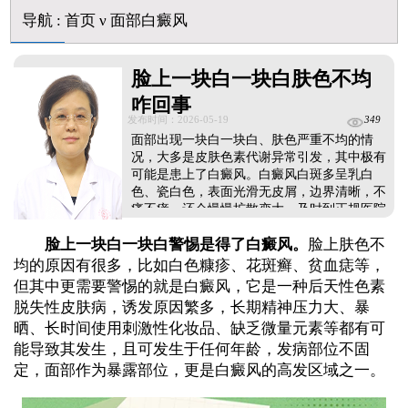
芦可替尼和他克莫司哪个治白癜风好
导航
:
首页
ν
面部白癜风
皮肤ct检测白斑对治疗有什么作用
白斑摸着光滑边界清晰有可能是哪种皮肤病
脸上一块白一块白肤色不均
咋回事
发布时间：2026-05-19
349
面部出现一块白一块白、肤色严重不均的情
况，大多是皮肤色素代谢异常引发，其中极有
可能是患上了白癜风。白癜风白斑多呈乳白
色、瓷白色，表面光滑无皮屑，边界清晰，不
痛不痒，还会慢慢扩散变大。及时到正规医院
做伍德灯、皮肤ct等科学检查，能准确确诊病
脸上一块白一块白警惕是得了白癜风。
脸上肤色不
情，避免误诊误治。确诊后务必抓紧黄金治疗
时机，尽早干预恢复效果更佳。临床常用308
均的原因有很多，比如白色糠疹、花斑癣、贫血痣等，
激光照射治疗面部白斑，疗法温和适配脸部娇
但其中更需要警惕的就是白癜风，它是一种后天性色素
嫩肌肤，安全无副作用，复色见效快。...
脱失性皮肤病，诱发原因繁多，长期精神压力大、暴
晒、长时间使用刺激性化妆品、缺乏微量元素等都有可
能导致其发生，且可发生于任何年龄，发病部位不固
定，面部作为暴露部位，更是白癜风的高发区域之一。