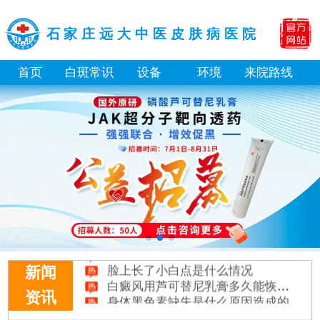
石家庄远大中医皮肤病医院
首页
白斑常识
设备
环境
来院路线
白癜风长期用激素药膏会有副作用吗
伍德灯结果显示亮白色荧光代表什么意思
脸上长了小白点是什么情况
新闻
白癜风用芦可替尼乳膏多久能恢复正常色
身体黑色素缺失是什么原因造成的
资讯
初期白癜风和白色糠疹怎么肉眼区分