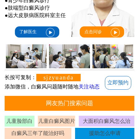
●青少年白癜风诊疗
●肢端型白癜风诊疗
●远大皮肤病医院科室主任
了解医生
点击问诊
sjzyuanda
长按可复制：
立即预约
添加微信，白癜风问题随时随地
关注动态
网友热门搜索问题
儿童脸部白
儿童白癜风图片
大面积白癜风怎么治
斑
白癜风三年了能治好吗
援助怎么申请