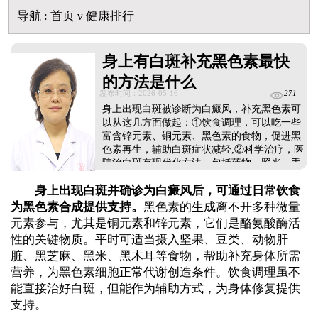
石家庄远大中医皮肤病医院看白斑好吗
导航
:
首页
ν
健康排行
他克莫司能涂在嘴唇周围的白斑上吗
初期白癜风怎么治疗好得快
白癜风早期是什么症状图片
身上有白斑补充黑色素最快
的方法是什么
发布时间：2026-05-16
271
身上出现白斑被诊断为白癜风，补充黑色素可
以从这几方面做起：①饮食调理，可以吃一些
富含锌元素、铜元素、黑色素的食物，促进黑
色素再生，辅助白斑症状减轻;②科学治疗，医
院治白斑有现代化方法，包括药物、照光、手
术等，针对性制定治疗方案，促进黑色素细胞
身上出现白斑并确诊为白癜风后，可通过日常饮食
修复及再生，使病情好转;③中医调理，中医认
为白癜风根在脏腑，源自血液，可以通过中药
为黑色素合成提供支持。
黑色素的生成离不开多种微量
改善机体环境，调节免疫，由内而外的濡养皮
元素参与，尤其是铜元素和锌元素，它们是酪氨酸酶活
肤健康，为白斑复色创造良好的条件。...
性的关键物质。平时可适当摄入坚果、豆类、动物肝
脏、黑芝麻、黑米、黑木耳等食物，帮助补充身体所需
营养，为黑色素细胞正常代谢创造条件。饮食调理虽不
能直接治好白斑，但能作为辅助方式，为身体修复提供
支持。