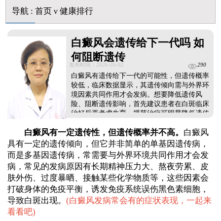
导航
:
首页
ν
健康排行
白癜风会遗传给下一代吗 如
何阻断遗传
发布时间：2026-05-02
290
白癜风有遗传给下一代的可能性，但遗传概率
较低，临床数据显示，其遗传倾向需与外界环
境因素共同作用才会发病。想要降低遗传风
险、阻断遗传影响，首先建议患者在白斑临床
治好后再考虑生育，规范治疗可明显降低遗传
概率，需选择正规医院，遵循科学治疗方案，
白癜风有一定遗传性，但遗传概率并不高。
白癜风
避免盲目用药。其次，有遗传背景的孩子，需
从小做好护理保健：避免强光暴晒、预防皮肤
具有一定的遗传倾向，但它并非简单的单基因遗传病，
外伤，保持规律作息和均衡饮食，调节情绪、
而是多基因遗传病，常需要与外界环境共同作用才会发
增强免疫力，有效预防白癜风发病。...
病，常见的发病原因有长期精神压力大、熬夜劳累、皮
肤外伤、过度暴晒、接触某些化学物质等，这些因素会
打破身体的免疫平衡，诱发免疫系统误伤黑色素细胞，
导致白斑出现。
(
白癜风发病常会有的症状表现，一起来
看看吧
)