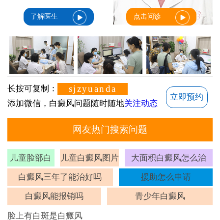
了解医生
点击问诊
sjzyuanda
长按可复制：
立即预约
添加微信，白癜风问题随时随地
关注动态
网友热门搜索问题
儿童脸部白
儿童白癜风图片
大面积白癜风怎么治
斑
白癜风三年了能治好吗
援助怎么申请
白癜风能报销吗
青少年白癜风
脸上有白斑是白癜风