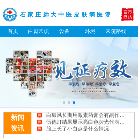
石家庄远大中医皮肤病医院
首页
白斑常识
设备
环境
来院路线
补骨脂泡酒真能治白癜风吗 有没有副作用
伍德灯下白斑比肉眼看到的更大正常吗
儿童下巴长小白点是什么原因
芦可替尼和他克莫司哪个治白癜风好
皮肤ct检测白斑对治疗有什么作用
白斑摸着光滑边界清晰有可能是哪种皮肤病
白癜风长期用激素药膏会有副作用吗
新闻
伍德灯结果显示亮白色荧光代表什么意思
脸上长了小白点是什么情况
资讯
白癜风用芦可替尼乳膏多久能恢复正常色