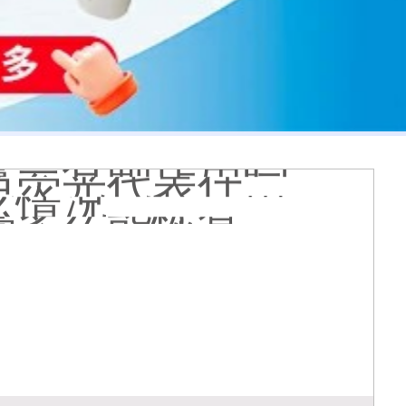
 有没有副作用
到的更大正常吗
什么原因
哪个治白癜风好
疗有什么作用
能是哪种皮肤病
膏会有副作用吗
光代表什么意思
么情况
久能恢复正常色