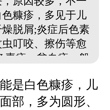
块，原因较多，不一
白色糠疹，多见于儿
燥脱屑;炎症后色素
蚊虫叮咬、擦伤等愈
色素痣、贫血痣一般
多为瓷白或乳白色、
能是白色糠疹，儿
性。为了准确诊断白
面部，多为圆形、
可前往医院做伍德