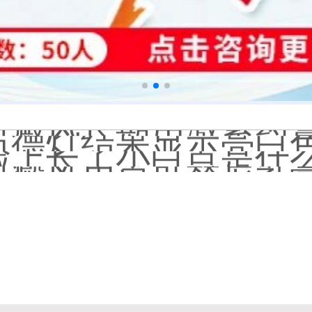
补骨脂泡酒真能治白癜风吗
伍德灯下白斑比肉眼看
儿童下巴长小白点是
芦可替尼和他克莫司
皮肤ct检测白斑对治
白斑摸着光滑边界清晰有可
白癜风长期用激素药
伍德灯结果显示亮白色荧
脸上长了小白点是什
白癜风用芦可替尼乳膏多