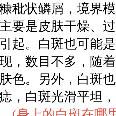
灯、三维皮肤ct检查，降
糠秕状鳞屑，境界模
主要是皮肤干燥、过
引起。白斑也可能是
现，数目不多，随着
肤色。另外，白斑也
痣，白斑光滑平坦，
。
(
身上的白斑在哪里