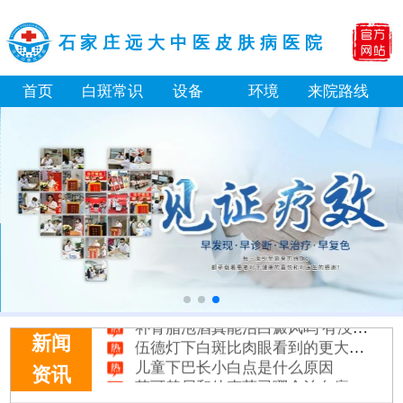
石家庄远大中医皮肤病医院
首页
白斑常识
设备
环境
来院路线
淘宝购买的伍德灯检查白斑准确吗
大面积白斑做全身仓光疗怎么样
美国进口308激光照白癜风一个光斑大概费用多少
小孩膝盖上有白色的点点摸着光滑怎么回事
补骨脂泡酒真能治白癜风吗 有没有副作用
伍德灯下白斑比肉眼看到的更大正常吗
新闻
儿童下巴长小白点是什么原因
芦可替尼和他克莫司哪个治白癜风好
资讯
皮肤ct检测白斑对治疗有什么作用