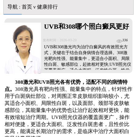
白斑摸着光滑边界清晰有可能是哪种皮肤病
导航
:
首页
ν
健康排行
UVB和308哪个照白癜风更好
发布时间：2026-03-20
336
UVB和308激光均为治疗白癜风的有效照光方
式，关键在于结合自身病情合理选择。308激
光靶向性强、能量集中，更适合小面积、局限
性白斑、敏感部位，起效相对更快;UVB照光仪
器覆盖面广，适合大面积、泛发性白斑，性价
比更高。患者需在医生指导下，根据白斑面
308激光和UVB照光各有优势，适配不同的病情特
积、部位、病程等因素制定个性化照光方案，
规范治疗，促进黑色素恢复，提升复色效
点。
308激光具有靶向性强、能量集中的特点，针对性作
果。...
用于白斑病灶部位，对周围正常皮肤组织影响较小，尤
其适合小面积、局限性白斑，以及面部、颈部等皮肤敏
感部位，其能量集中的优势也让治疗起效相对更快，能
有效缩短治疗周期。UVB照光仪器的覆盖面更广，操作
相对便捷，更适合大面积、泛发性白斑患者，且性价比
更高，能满足长期治疗的需求，是临床中治疗大面积白