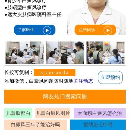
●青少年白癜风诊疗
●肢端型白癜风诊疗
●远大皮肤病医院科室主任
了解医生
点击问诊
sjzyuanda
长按可复制：
立即预约
添加微信，白癜风问题随时随地
关注动态
网友热门搜索问题
儿童脸部白
儿童白癜风图片
大面积白癜风怎么治
斑
白癜风三年了能治好吗
援助怎么申请