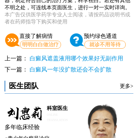
器，制定符合自己的治疗方案，科学祛白。若还有其他
不明之处，可连线本页面医生，进行一对一实时详询。
本广告仅供医学药学专业人士阅读，请按药品说明书或
者在药师指导下购买和使用
直接了解病情
预约绿色通道
明明白白做治疗
就诊不用等待
上一篇：
白癜风遮盖液用哪个效果好无副作用
下一篇：
白癜风一年没扩散还会不会扩散
医生团队
更多>
科室医生
ONLINE
TRANSLATION
多年临床经验