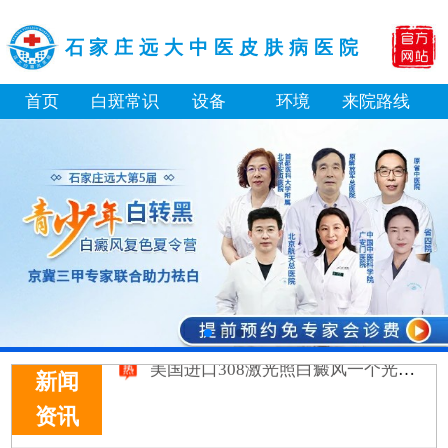
石家庄远大中医皮肤病医院
首页
白斑常识
设备
环境
来院路线
身体黑色素缺失是什么原因引起
白癜风打复色针有没有治好的案例
白癜风最初征兆什么样图片
初期白癜风和普通的色素减退斑怎么区分
伍德灯下不同颜色的荧光分别代表什么病
皮肤上的小白点和白癜风有什么区别
身上多处出现白斑要做全身检查吗
淘宝购买的伍德灯检查白斑准确吗
大面积白斑做全身仓光疗怎么样
美国进口308激光照白癜风一个光斑大概费用多少
新闻
资讯