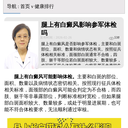
导航
:
首页
ν
健康排行
腿上有白癜风影响参军体检
吗
发布时间：2026-02-26
538
腿上有白癜风是否影响参军体检，主要和白斑
部位、面积、数量和病情状态有关。按照征兵
体检相关标准，面颈部白斑通常不合格，四
肢、躯干等部位若白斑面积较大、数量较多，
也可能不符合体检要求。白癜风属于色素脱失
性皮肤问题，在体检中会被重点查看外观与皮
腿上有白癜风可能影响体检。
主要和白斑的部位、
肤状况。为避免因白斑影响体检结果，不建议
临时遮盖隐瞒，可在参军前尽早进行规范治
面积、数量以及病情状态密切相关。按照现行征兵体检
疗，控制并缩小白斑，争取达到体检合格标
相关标准，面颈部的白癜风可能会判定为不合格，而四
准，顺利完成参军意愿。...
肢、躯干等非暴露部位，判断标准相对宽松，但如果腿
部白斑面积较大、数量较多，或处于明显进展期，也可
能不符合体检要求，无法顺利通过审核。