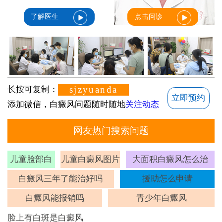
了解医生
点击问诊
sjzyuanda
长按可复制：
立即预约
添加微信，白癜风问题随时随地
关注动态
网友热门搜索问题
儿童脸部白
儿童白癜风图片
大面积白癜风怎么治
斑
白癜风三年了能治好吗
援助怎么申请
白癜风能报销吗
青少年白癜风
脸上有白斑是白癜风