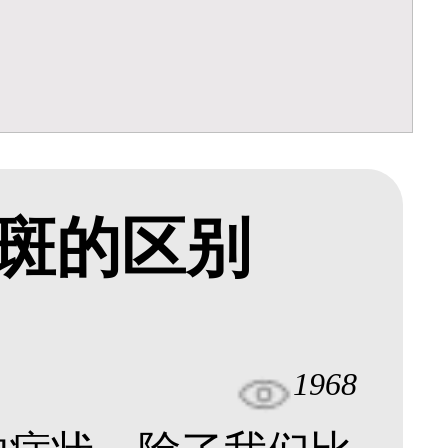
斑的区别
1968