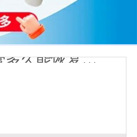
 有没有副作用
到的更大正常吗
什么原因
哪个治白癜风好
疗有什么作用
能是哪种皮肤病
膏会有副作用吗
光代表什么意思
么情况
久能恢复正常色