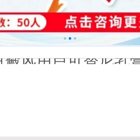
补骨脂泡酒真能治白癜风吗
伍德灯下白斑比肉眼看
儿童下巴长小白点是
芦可替尼和他克莫司
皮肤ct检测白斑对治
白斑摸着光滑边界清晰有可
白癜风长期用激素药
伍德灯结果显示亮白色荧
脸上长了小白点是什
白癜风用芦可替尼乳膏多