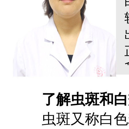
了解虫斑和白
虫斑又称白色糠