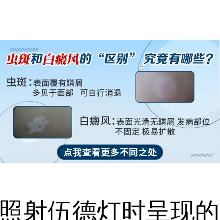
射伍德灯时呈现的